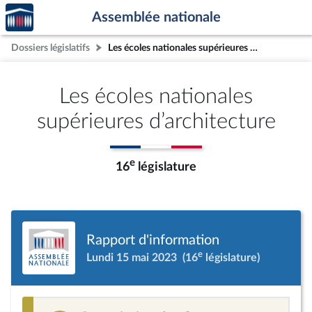
Accèder
Aller au contenu
Aller en bas de la page
Assemblée nationale
à la
page
Dossiers législatifs
Les écoles nationales supérieures d’architecture
d'accueil
Les écoles nationales
supérieures d’architecture
e
16
législature
Rapport d'information
e
Lundi 15 mai 2023
(16
législature)