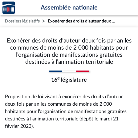
Accèder
Aller au contenu
Aller en bas de la page
Assemblée nationale
à la
page
Dossiers législatifs
Exonérer des droits d’auteur deux fois par an les communes de moins de 2 000 habitants pour l’organisation de manifestations gratuites destinées à l’animation territoriale
d'accueil
Exonérer des droits d’auteur deux fois par an les
communes de moins de 2 000 habitants pour
l’organisation de manifestations gratuites
destinées à l’animation territoriale
e
16
législature
Proposition de loi visant à exonérer des droits d’auteur
deux fois par an les communes de moins de 2 000
habitants pour l’organisation de manifestations gratuites
destinées à l’animation territoriale (dépôt le mardi 21
février 2023).