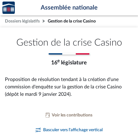
Accèder
Aller au contenu
Aller en bas de la page
Assemblée nationale
à la
page
Dossiers législatifs
Gestion de la crise Casino
d'accueil
Gestion de la crise Casino
e
16
législature
Proposition de résolution tendant à la création d'une
commission d'enquête sur la gestion de la crise Casino
(dépôt le mardi 9 janvier 2024).
Voir les contributions
Basculer vers l'affichage vertical