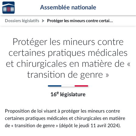
Accèder
Aller au contenu
Aller en bas de la page
Assemblée nationale
à la
page
Dossiers législatifs
Protéger les mineurs contre certaines pratiques médicales et chirurgicales en matière de « transition de genre »
d'accueil
Protéger les mineurs contre
certaines pratiques médicales
et chirurgicales en matière de «
transition de genre »
e
16
législature
Proposition de loi visant à protéger les mineurs contre
certaines pratiques médicales et chirurgicales en matière
de « transition de genre » (dépôt le jeudi 11 avril 2024).