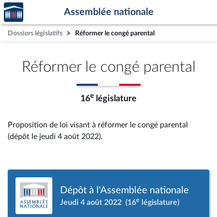
Accèder
Aller au contenu
Aller en bas de la page
Assemblée nationale
à la
page
Dossiers législatifs
Réformer le congé parental
d'accueil
Réformer le congé parental
e
16
législature
Proposition de loi visant à réformer le congé parental
(dépôt le jeudi 4 août 2022).
Dépôt à l'Assemblée nationale
e
Jeudi 4 août 2022
(16
législature)