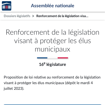
Accèder
Aller au contenu
Aller en bas de la page
Assemblée nationale
à la
page
Dossiers législatifs
Renforcement de la législation visant à protéger les élus municipaux
d'accueil
Renforcement de la législation
visant à protéger les élus
municipaux
e
16
législature
Proposition de loi relative au renforcement de la législation
visant à protéger les élus municipaux (dépôt le mardi 4
juillet 2023).