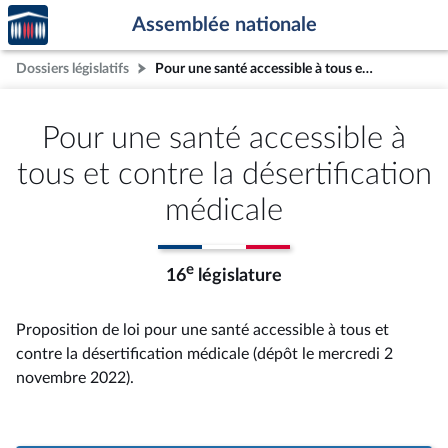
Accèder
Aller au contenu
Aller en bas de la page
Assemblée nationale
à la
page
Dossiers législatifs
Pour une santé accessible à tous et contre la désertification médicale
d'accueil
Pour une santé accessible à
tous et contre la désertification
médicale
e
16
législature
Proposition de loi pour une santé accessible à tous et
contre la désertification médicale (dépôt le mercredi 2
novembre 2022).