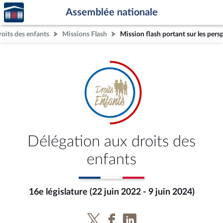
Accèder
Aller au contenu
Aller en bas de la page
Assemblée nationale
à la
page
roits des enfants
Missions Flash
d'accueil
Délégation aux droits des
enfants
16e législature (22 juin 2022 - 9 juin 2024)