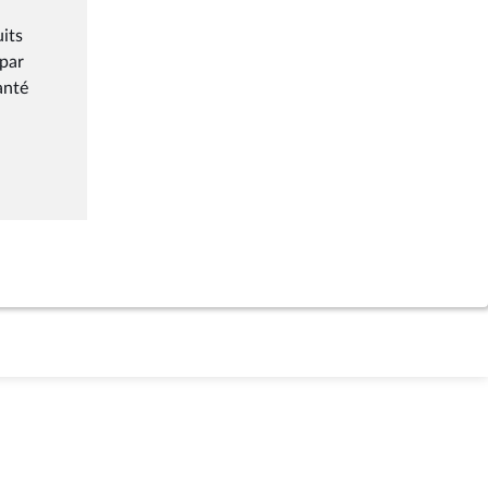
its
 par
anté