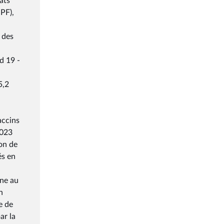
ats
PF),
 des
d 19 -
5,2
accins
2023
on de
és en
gne au
n
e de
ar la