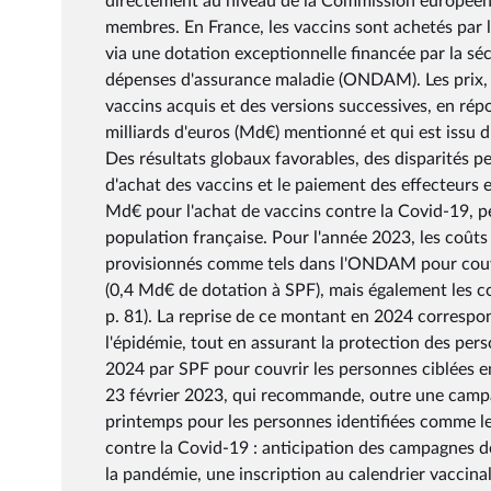
directement au niveau de la Commission européenn
membres. En France, les vaccins sont achetés par 
via une dotation exceptionnelle financée par la séc
dépenses d'assurance maladie (ONDAM). Les prix, q
vaccins acquis et des versions successives, en ré
milliards d'euros (Md€) mentionné et qui est issu 
Des résultats globaux favorables, des disparités pe
d'achat des vaccins et le paiement des effecteurs
Md€ pour l'achat de vaccins contre la Covid-19, pe
population française. Pour l'année 2023, les coûts 
provisionnés comme tels dans l'ONDAM pour couvr
(0,4 Md€ de dotation à SPF), mais également les c
p. 81). La reprise de ce montant en 2024 corresp
l'épidémie, tout en assurant la protection des per
2024 par SPF pour couvrir les personnes ciblées en 
23 février 2023, qui recommande, outre une campa
printemps pour les personnes identifiées comme les
contre la Covid-19 : anticipation des campagnes de
la pandémie, une inscription au calendrier vaccina