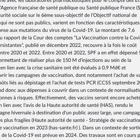
e avec les laboratoires pharmaceutiques pour le compte des Et
l'Agence française de santé publique ou Santé publique France (S
urité sociale sur le 6ème sous-objectif de l'Objectif national de
ui ne sont pas publics, varient en fonction des caractéristiques
ponse aux mutations du virus de la Covid-19. Le montant de 7,6
du rapport de la Cour des comptes "La Vaccination contre la Covi
rsistantes", publié en décembre 2022, recouvre à la fois le coût
 entre 2020 et 2022. Entre 2020 et 2022, SPF a en effet dépensé 
rmettant de réaliser plus de 150 M d'injections au sein de la
en lien avec la crise sanitaire ont été évalués à 0,9 Md€ et
ir les campagnes de vaccination, dont notamment l'achat de v
oûts liés au dépistage et l'achat de tests PCR (CCSS septembre 
ond donc aux dépenses à couvrir dans un contexte de normalisati
sonnes à risques. Effectivement, des vaccins seront encore achet
lien avec l'avis de la Haute autorité de santé (HAS), rendu le
gne hivernale à destination d'un public assez large, une campa
 plus fragiles (Haute autorité de santé - Stratégie de vaccinatio
 vaccination en 2023 (has-sante.fr) ). Dans un contexte de sorti
l de la Covid-19 est prévue en 2024. Des travaux sont en cours p