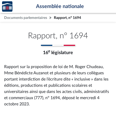
Accèder
Aller au contenu
Aller en bas de la page
Assemblée nationale
à la
page
Documents parlementaires
Rapport, n° 1694
d'accueil
Rapport, n° 1694
e
16
législature
Rapport sur la proposition de loi de M. Roger Chudeau,
Mme Bénédicte Auzanot et plusieurs de leurs collègues
portant interdiction de l’écriture dite « inclusive » dans les
éditions, productions et publications scolaires et
universitaires ainsi que dans les actes civils, administratifs
et commerciaux (777), n° 1694
, déposé le mercredi 4
octobre 2023
.