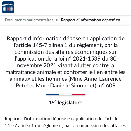
Accèder
Aller au contenu
Aller en bas de la page
à la
page
Documents parlementaires
Rapport d'information déposé en application de l'article 145-7 alinéa 1 du règlement, par la commission des affaires économiques sur l’application de la loi n° 2021-1539 du 30 novembre 2021 visant à lutter contre la maltraitance animale et conforter le lien entre les animaux et les hommes (Mme Anne-Laurence Petel et Mme Danielle Simonnet), n° 609
d'accueil
Rapport d'information déposé en application de
l'article 145-7 alinéa 1 du règlement, par la
commission des affaires économiques sur
l’application de la loi n° 2021-1539 du 30
novembre 2021 visant à lutter contre la
maltraitance animale et conforter le lien entre les
animaux et les hommes (Mme Anne-Laurence
Petel et Mme Danielle Simonnet), n° 609
e
16
législature
Rapport d'information déposé en application de l'article
145-7 alinéa 1 du règlement, par la commission des affaires