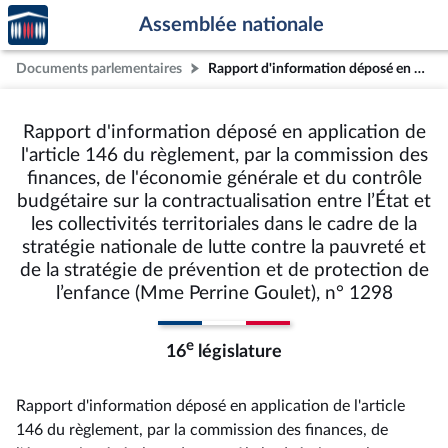
Accèder
Aller au contenu
Aller en bas de la page
Assemblée nationale
à la
page
Documents parlementaires
Rapport d'information déposé en application de l'article 146 du règlement, par la commission des finances, de l'économie générale et du contrôle budgétaire sur la contractualisation entre l’État et les collectivités territoriales dans le cadre de la stratégie nationale de lutte contre la pauvreté et de la stratégie de prévention et de protection de l’enfance (Mme Perrine Goulet), n° 1298
d'accueil
Rapport d'information déposé en application de
l'article 146 du règlement, par la commission des
finances, de l'économie générale et du contrôle
budgétaire sur la contractualisation entre l’État et
les collectivités territoriales dans le cadre de la
stratégie nationale de lutte contre la pauvreté et
de la stratégie de prévention et de protection de
l’enfance (Mme Perrine Goulet), n° 1298
e
16
législature
Rapport d'information déposé en application de l'article
146 du règlement, par la commission des finances, de