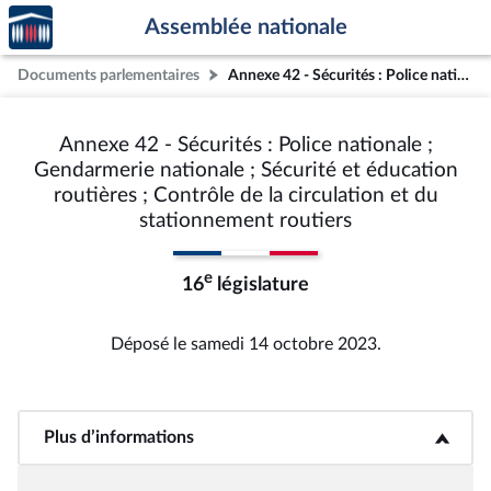
Accèder
Aller au contenu
Aller en bas de la page
Assemblée nationale
à la
page
Documents parlementaires
Annexe 42 - Sécurités : Police nationale ; Gendarmerie nationale ; Sécurité et éducation routières ; Contrôle de la circulation et du stationnement routiers
d'accueil
Annexe 42 - Sécurités : Police nationale ;
Gendarmerie nationale ; Sécurité et éducation
routières ; Contrôle de la circulation et du
stationnement routiers
e
16
législature
Déposé le samedi 14 octobre 2023.
Plus d’informations
<b>Plus d’informations</b>