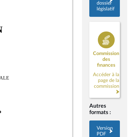
dossier
législatif
Commission
des
finances
Accéder à la
page de la
commission
Autres
formats :
Version
PDF