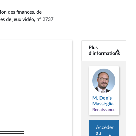
ion des finances, de
ses de jeux vidéo, n° 2737
,
Plus
<b>Plus
d’informations</b>
d’informations
M. Denis
Masséglia
Renaissance
Accéder
au