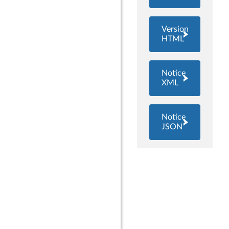
Version
HTML
Notice
XML
Notice
JSON