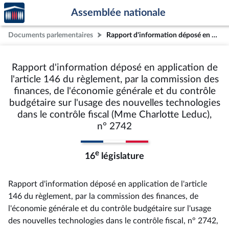
Accèder
Aller au contenu
Aller en bas de la page
Assemblée nationale
à la
page
Documents parlementaires
Rapport d'information déposé en application de l'article 146 du règlement, par la commission des finances, de l'économie générale et du contrôle budgétaire sur l'usage des nouvelles technologies dans le contrôle fiscal (Mme Charlotte Leduc), n° 2742
d'accueil
Rapport d'information déposé en application de
l'article 146 du règlement, par la commission des
finances, de l'économie générale et du contrôle
budgétaire sur l'usage des nouvelles technologies
dans le contrôle fiscal (Mme Charlotte Leduc),
n° 2742
e
16
législature
Rapport d'information déposé en application de l'article
146 du règlement, par la commission des finances, de
l'économie générale et du contrôle budgétaire sur l'usage
des nouvelles technologies dans le contrôle fiscal, n° 2742
,