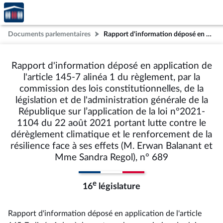
Accèder
Aller au contenu
Aller en bas de la page
à la
page
Documents parlementaires
Rapport d'information déposé en application de l'article 145-7 alinéa 1 du règlement, par la commission des lois constitutionnelles, de la législation et de l'administration générale de la République sur l’application de la loi n°2021-1104 du 22 août 2021 portant lutte contre le dérèglement climatique et le renforcement de la résilience face à ses effets (M. Erwan Balanant et Mme Sandra Regol), n° 689
d'accueil
Rapport d'information déposé en application de
l'article 145-7 alinéa 1 du règlement, par la
commission des lois constitutionnelles, de la
législation et de l'administration générale de la
République sur l’application de la loi n°2021-
1104 du 22 août 2021 portant lutte contre le
dérèglement climatique et le renforcement de la
résilience face à ses effets (M. Erwan Balanant et
Mme Sandra Regol), n° 689
e
16
législature
Rapport d'information déposé en application de l'article