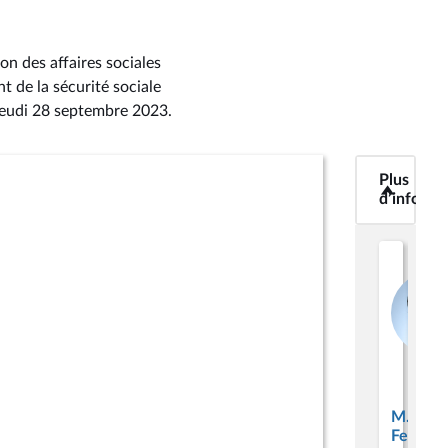
on des affaires sociales
t de la sécurité sociale
 jeudi 28 septembre 2023
.
<b>Plus
Plus
d’informatio
d’informa
M. 
Gue
Soci
et
M. Mar
appa
Ferracci
(me