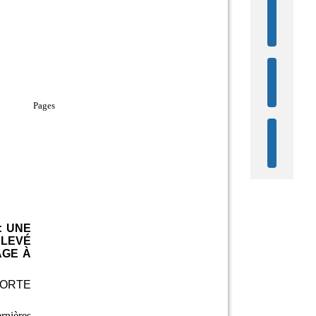
Versi
HTML
Notic
XML
Notic
JSON