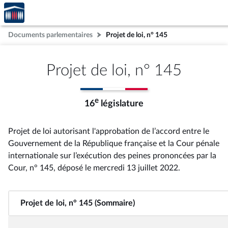
Accèder
Aller au contenu
Aller en bas de la page
à la
page
Documents parlementaires
Projet de loi, n° 145
d'accueil
Projet de loi, n° 145
e
16
législature
Projet de loi autorisant l'approbation de l’accord entre le
Gouvernement de la République française et la Cour pénale
internationale sur l’exécution des peines prononcées par la
Cour, n° 145
, déposé le mercredi 13 juillet 2022
.
Projet de loi, n° 145 (Sommaire)