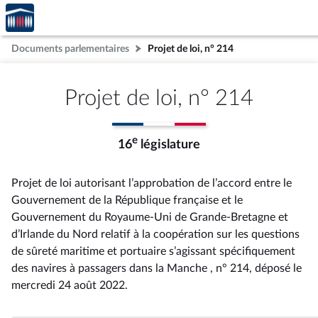
Accèder
Aller au contenu
Aller en bas de la page
à la
page
Documents parlementaires
Projet de loi, n° 214
d'accueil
Projet de loi, n° 214
e
16
législature
Projet de loi autorisant l’approbation de l’accord entre le
Gouvernement de la République française et le
Gouvernement du Royaume-Uni de Grande-Bretagne et
d’Irlande du Nord relatif à la coopération sur les questions
de sûreté maritime et portuaire s’agissant spécifiquement
des navires à passagers dans la Manche , n° 214
, déposé le
mercredi 24 août 2022
.