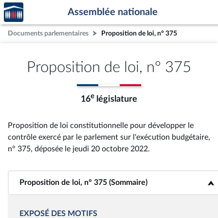
Accèder
Aller au contenu
Aller en bas de la page
Assemblée nationale
à la
page
Documents parlementaires
Proposition de loi, n° 375
d'accueil
Proposition de loi, n° 375
e
16
législature
Proposition de loi constitutionnelle pour développer le
contrôle exercé par le parlement sur l'exécution budgétaire,
n° 375
, déposée le jeudi 20 octobre 2022
.
Proposition de loi, n° 375 (Sommaire)
<b>Proposition de loi, n° 375 (Sommaire)</b>
EXPOSÉ DES MOTIFS