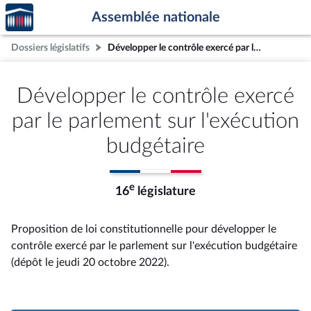
Accèder
Aller au contenu
Aller en bas de la page
Assemblée nationale
à la
page
Dossiers législatifs
Développer le contrôle exercé par le parlement sur l'exécution budgétaire
d'accueil
Développer le contrôle exercé
par le parlement sur l'exécution
budgétaire
e
16
législature
Proposition de loi constitutionnelle pour développer le
contrôle exercé par le parlement sur l'exécution budgétaire
(dépôt le jeudi 20 octobre 2022).