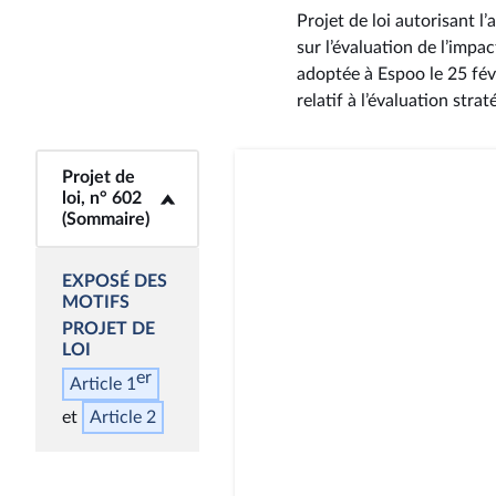
Projet de loi autorisant 
sur l’évaluation de l’imp
adoptée à Espoo le 25 fév
relatif à l’évaluation str
<b>Projet de loi,
Projet de
n° 602 (Sommaire)
loi, n° 602
(Sommaire)
</b>
EXPOSÉ DES
MOTIFS
PROJET DE
LOI
er
Article 1
Article 2