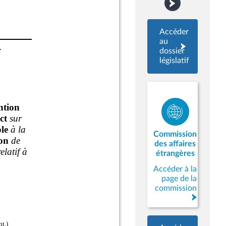
Accéder
au
dossier
législatif
Commission
des affaires
étrangères
Accéder à la
page de la
commission