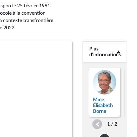
spoo le 25 février 1991
tocole à la convention
n contexte transfrontière
re 2022
.
Plus
<b>Plus
d’informations</b>
d’informations
Mme
Mm
Élisabeth
Cat
Borne
Col
1 / 2