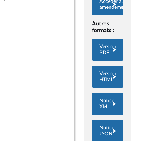
Accéder aux
amendements
Autres
formats :
Version
PDF
Version
HTML
Notice
XML
Notice
JSON