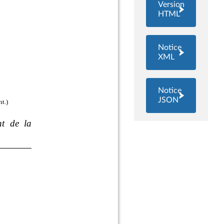
Version
HTML
Notice
XML
Notice
JSON