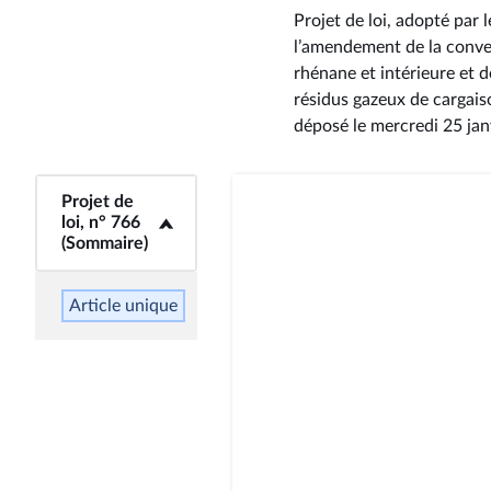
Projet de loi, adopté par
l’amendement de la conven
rhénane et intérieure et d
résidus gazeux de cargais
déposé le mercredi 25 ja
<b>Projet de loi,
Projet de
n° 766 (Sommaire)
loi, n° 766
(Sommaire)
</b>
Article unique