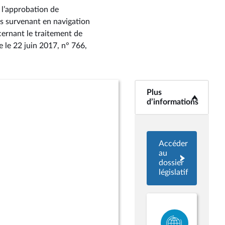
 l’approbation de
ts survenant en navigation
cernant le traitement de
e le 22 juin 2017, n° 766
,
Plus
<b>Plus
d’informations</b>
d’informations
Accéder
au
dossier
législatif