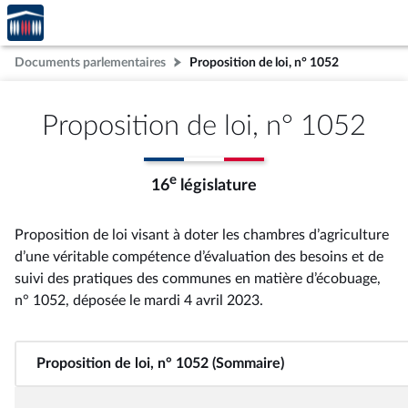
Accèder
Aller au contenu
Aller en bas de la page
à la
page
Documents parlementaires
Proposition de loi, n° 1052
d'accueil
Proposition de loi, n° 1052
e
16
législature
Proposition de loi visant à doter les chambres d’agriculture
d’une véritable compétence d’évaluation des besoins et de
suivi des pratiques des communes en matière d’écobuage,
n° 1052
, déposée le mardi 4 avril 2023
.
Proposition de loi, n° 1052 (Sommaire)