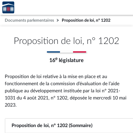
Accèder
Aller au contenu
Aller en bas de la page
à la
page
Documents parlementaires
Proposition de loi, n° 1202
d'accueil
Proposition de loi, n° 1202
e
16
législature
Proposition de loi relative à la mise en place et au
fonctionnement de la commission d’évaluation de l’aide
publique au développement instituée par la loi n° 2021-
1031 du 4 août 2021, n° 1202
, déposée le mercredi 10 mai
2023
.
Proposition de loi, n° 1202 (Sommaire)