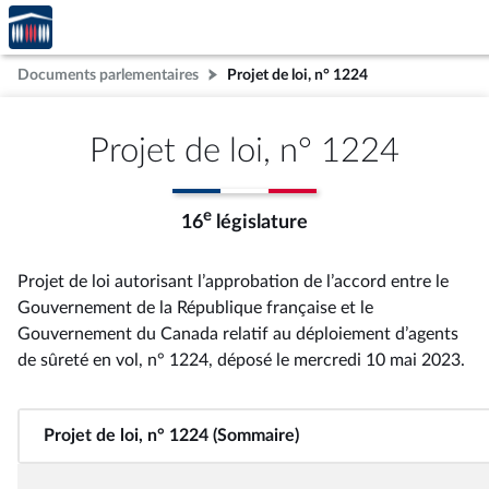
Accèder
Aller au contenu
Aller en bas de la page
à la
page
Documents parlementaires
Projet de loi, n° 1224
d'accueil
Projet de loi, n° 1224
e
16
législature
Projet de loi autorisant l’approbation de l’accord entre le
Gouvernement de la République française et le
Gouvernement du Canada relatif au déploiement d’agents
de sûreté en vol, n° 1224
, déposé le mercredi 10 mai 2023
.
Projet de loi, n° 1224 (Sommaire)