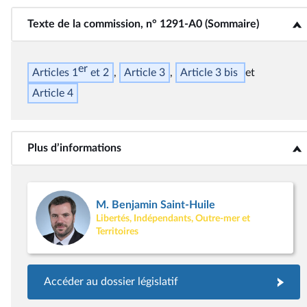
Texte de la commission, n° 1291-A0 (Sommaire)
<b>Texte de la commission, n° 1291-A0 (Sommaire)</b>
er
Articles 1
et 2
Article 3
Article 3
bis
Article 4
Plus d’informations
<b>Plus d’informations</b>
M. Benjamin Saint-Huile
Libertés, Indépendants, Outre-mer et
Territoires
Accéder au dossier législatif