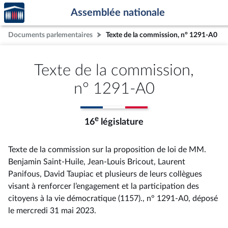
Accèder
Aller au contenu
Aller en bas de la page
Assemblée nationale
à la
page
Documents parlementaires
Texte de la commission, n° 1291-A0
d'accueil
Texte de la commission,
n° 1291-A0
e
16
législature
Texte de la commission sur la proposition de loi de MM.
Benjamin Saint-Huile, Jean-Louis Bricout, Laurent
Panifous, David Taupiac et plusieurs de leurs collègues
visant à renforcer l’engagement et la participation des
citoyens à la vie démocratique (1157)., n° 1291-A0
, déposé
le mercredi 31 mai 2023
.