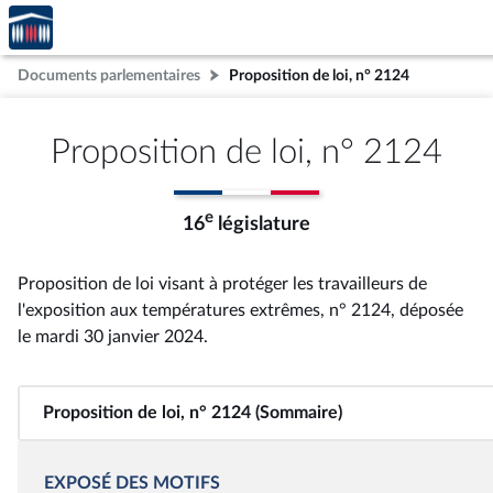
Accèder
Aller au contenu
Aller en bas de la page
à la
page
Documents parlementaires
Proposition de loi, n° 2124
d'accueil
Proposition de loi, n° 2124
e
16
législature
Proposition de loi visant à protéger les travailleurs de
l'exposition aux températures extrêmes, n° 2124
, déposée
le mardi 30 janvier 2024
.
Proposition de loi, n° 2124 (Sommaire)
EXPOSÉ DES MOTIFS