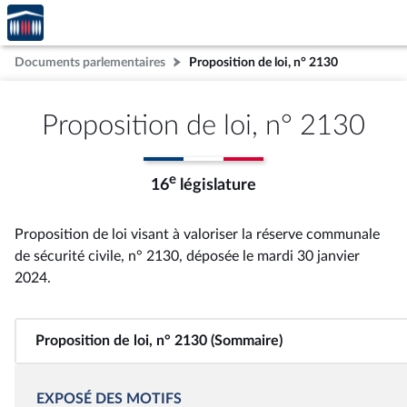
Accèder
Aller au contenu
Aller en bas de la page
à la
page
Documents parlementaires
Proposition de loi, n° 2130
d'accueil
Proposition de loi, n° 2130
e
16
législature
Proposition de loi visant à valoriser la réserve communale
de sécurité civile, n° 2130
, déposée le mardi 30 janvier
2024
.
Proposition de loi, n° 2130 (Sommaire)
EXPOSÉ DES MOTIFS