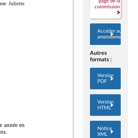
page de la
commission
Accéder aux
amendements
Autres
formats :
Version
PDF
Version
HTML
Notice
XML