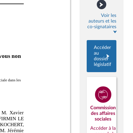
Voir les
auteurs et les
co-signataires
Accéder
au
dossier
législatif
Commission
des affaires
sociales
Accéder à la