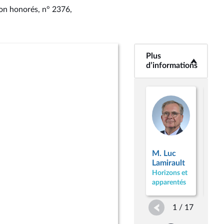
non honorés, n° 2376
,
Plus
<b>Plus
d’informations</b>
d’informations
M. Luc
M. 
Lamirault
Albe
Horizons et
Hori
apparentés
appa
1 / 17