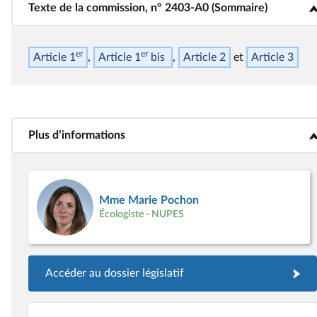
Texte de la commission, n° 2403-A0 (Sommaire)
<b>Texte de la commission, n° 2403-A0 (Sommaire)</b>
er
er
Article 1
Article 1
bis
Article 2
Article 3
Plus d’informations
<b>Plus d’informations</b>
Mme Marie Pochon
Écologiste - NUPES
Accéder au dossier législatif