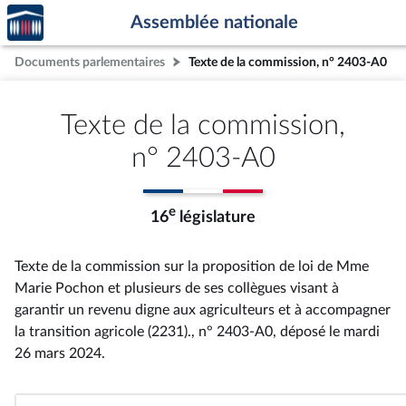
Accèder
Aller au contenu
Aller en bas de la page
Assemblée nationale
à la
page
Documents parlementaires
Texte de la commission, n° 2403-A0
d'accueil
Texte de la commission,
n° 2403-A0
e
16
législature
Texte de la commission sur la proposition de loi de Mme
Marie Pochon et plusieurs de ses collègues visant à
garantir un revenu digne aux agriculteurs et à accompagner
la transition agricole (2231)., n° 2403-A0
, déposé le mardi
26 mars 2024
.