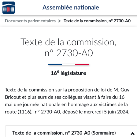
Accèder
Aller au contenu
Aller en bas de la page
Assemblée nationale
à la
page
Documents parlementaires
Texte de la commission, n° 2730-A0
d'accueil
Texte de la commission,
n° 2730-A0
e
16
législature
Texte de la commission sur la proposition de loi de M. Guy
Bricout et plusieurs de ses collègues visant à faire du 16
mai une journée nationale en hommage aux victimes de la
route (1116)., n° 2730-A0
, déposé le mercredi 5 juin 2024
.
Texte de la commission, n° 2730-A0 (Sommaire)
<b>Texte de la commission, n° 2730-A0 (Sommaire)</b>