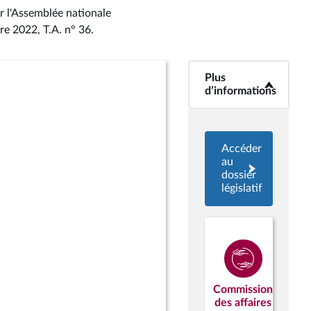
r l'Assemblée nationale
bre 2022, T.A. n° 36
.
Plus
<b>Plus
d’informations</b>
d’informations
Accéder
au
dossier
législatif
Commission
des affaires