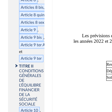
Articles 8
bis
, 8
ter
et 8
quater
Article 8
quinquies
Articles 8
sexies
, 8
septies
, 8
octies
et 8
nonies
Article 9
Article 9
bis
Article 9
ter
A
Article 9
ter
TITRE II
CONDITIONS
GÉNÉRALES
DE
L’ÉQUILIBRE
FINANCIER
DE LA
SÉCURITÉ
SOCIALE
Article 10