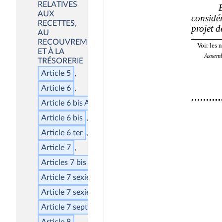
RELATIVES
AUX
RECETTES,
AU
RECOUVREMENT
ET À LA
TRÉSORERIE
Article 5
Article 6
Article 6
bis
A
Article 6
bis
Article 6
ter
Article 7
Articles 7
bis
A et 7
bis
B
Article 7
sexies
A
Article 7
sexies
Article 7
septies
Article 8