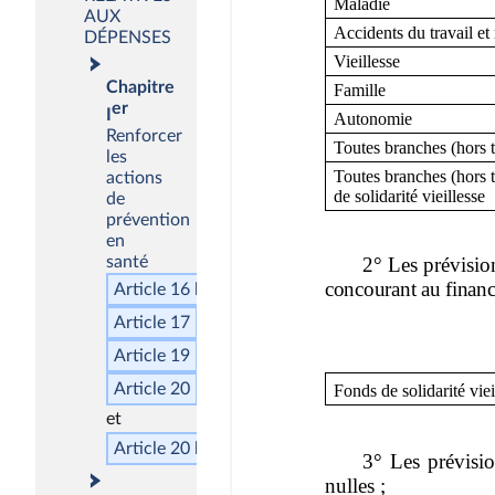
AUX
DÉPENSES
Chapitre
er
I
Renforcer
les
actions
de
prévention
en
santé
Article 16
bis
Article 17
Article 19
Article 20
Article 20
bis