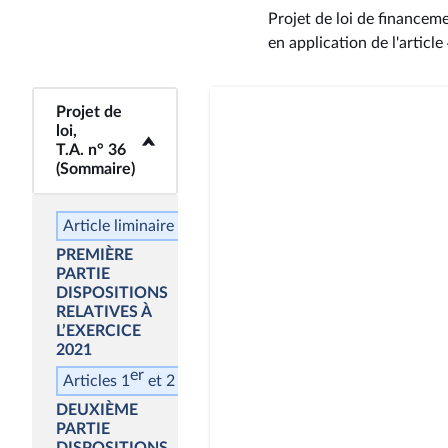
Projet de loi de financem
en application de l'articl
Projet de
<b>Projet de loi,
loi,
T.A. n° 36
T.A. n° 36
(Sommaire)</b>
(Sommaire)
Article liminaire
PREMIÈRE
PARTIE
DISPOSITIONS
RELATIVES À
L’EXERCICE
2021
er
Articles 1
et 2
DEUXIÈME
PARTIE