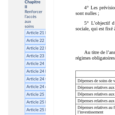
Chapitre
II
Renforcer
l’accès
aux
soins
Article 21
bis
Article 22
Article 22
bis
Article 23
Article 24
Article 24
bis
Article 24
ter
Article 24
quater
Article 25
Article 25
bis
A
Article 25
bis
B