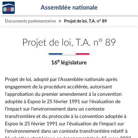
Accèder
Aller au contenu
Aller en bas de la page
Assemblée nationale
à la
page
Documents parlementaires
Projet de loi, T.A. n° 89
d'accueil
Projet de loi, T.A. n° 89
e
16
législature
Projet de loi, adopté par l'Assemblée nationale après
engagement de la procédure accélérée, autorisant
l'approbation du premier amendement à la convention
adoptée à Espoo le 25 février 1991 sur l'évaluation de
l'impact sur l'environnement dans un contexte
transfrontière et du protocole à la convention adoptée à
Espoo le 25 février 1991 sur l'évaluation de l'impact sur
l'environnement dans un contexte transfrontière relatif à