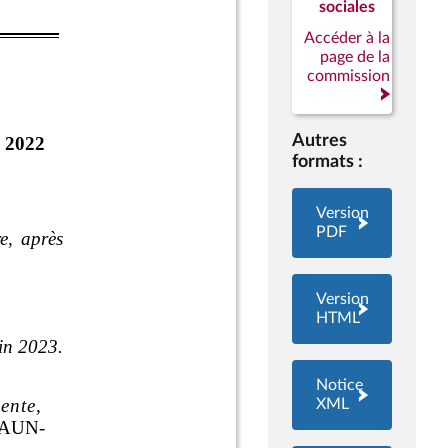
sociales
Accéder à la
page de la
commission
Autres
formats :
Version
PDF
Version
HTML
Notice
XML