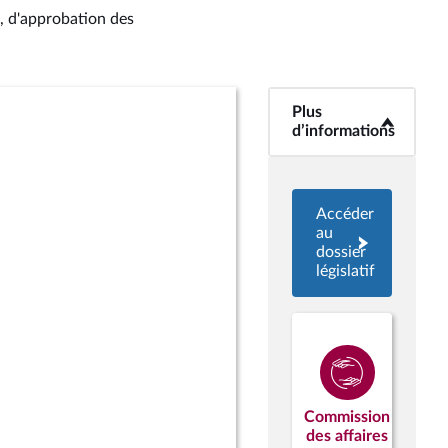
e, d'approbation des
Plus
<b>Plus
d’informations</b>
d’informations
Accéder
au
dossier
législatif
Commission
des affaires