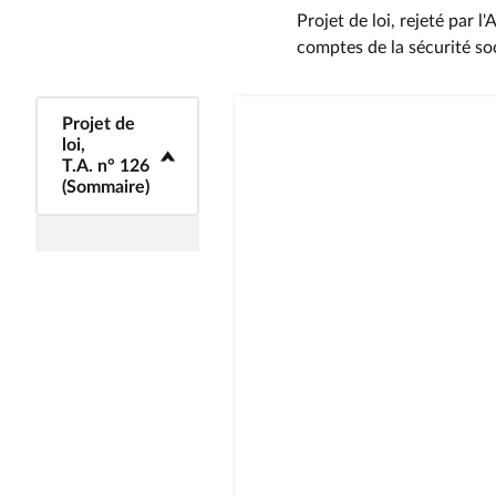
Projet de loi, rejeté par
comptes de la sécurité soc
Projet de
<b>Projet de loi,
loi,
T.A. n° 126
T.A. n° 126
(Sommaire)</b>
(Sommaire)