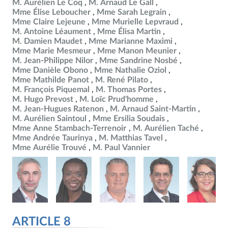
M. Aurélien Le Coq
M. Arnaud Le Gall
Mme Élise Leboucher
Mme Sarah Legrain
Mme Claire Lejeune
Mme Murielle Lepvraud
M. Antoine Léaument
Mme Élisa Martin
M. Damien Maudet
Mme Marianne Maximi
Mme Marie Mesmeur
Mme Manon Meunier
M. Jean-Philippe Nilor
Mme Sandrine Nosbé
Mme Danièle Obono
Mme Nathalie Oziol
Mme Mathilde Panot
M. René Pilato
M. François Piquemal
M. Thomas Portes
M. Hugo Prevost
M. Loïc Prud'homme
M. Jean-Hugues Ratenon
M. Arnaud Saint-Martin
M. Aurélien Saintoul
Mme Ersilia Soudais
Mme Anne Stambach-Terrenoir
M. Aurélien Taché
Mme Andrée Taurinya
M. Matthias Tavel
Mme Aurélie Trouvé
M. Paul Vannier
ARTICLE 8