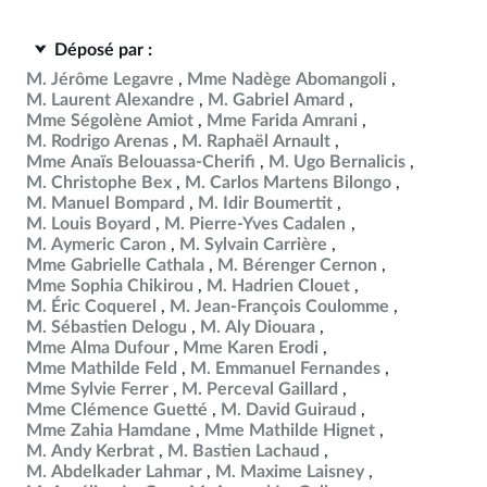
Déposé par :
M. Jérôme Legavre
Mme Nadège Abomangoli
M. Laurent Alexandre
M. Gabriel Amard
Mme Ségolène Amiot
Mme Farida Amrani
M. Rodrigo Arenas
M. Raphaël Arnault
Mme Anaïs Belouassa-Cherifi
M. Ugo Bernalicis
M. Christophe Bex
M. Carlos Martens Bilongo
M. Manuel Bompard
M. Idir Boumertit
M. Louis Boyard
M. Pierre-Yves Cadalen
M. Aymeric Caron
M. Sylvain Carrière
Mme Gabrielle Cathala
M. Bérenger Cernon
Mme Sophia Chikirou
M. Hadrien Clouet
M. Éric Coquerel
M. Jean-François Coulomme
M. Sébastien Delogu
M. Aly Diouara
Mme Alma Dufour
Mme Karen Erodi
Mme Mathilde Feld
M. Emmanuel Fernandes
Mme Sylvie Ferrer
M. Perceval Gaillard
Mme Clémence Guetté
M. David Guiraud
Mme Zahia Hamdane
Mme Mathilde Hignet
M. Andy Kerbrat
M. Bastien Lachaud
M. Abdelkader Lahmar
M. Maxime Laisney