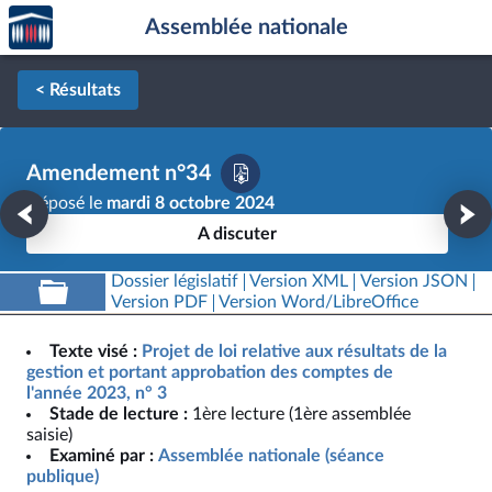
Accèder
Aller au contenu
Aller en bas de la page
Assemblée nationale
à la
page
d'accueil
< Résultats
Amendement n°34
Déposé le
mardi 8 octobre 2024
A discuter
Dossier législatif
Version XML
Version JSON
Version PDF
Version Word/LibreOffice
Texte visé :
Projet de loi relative aux résultats de la
gestion et portant approbation des comptes de
l'année 2023, n° 3
Stade de lecture :
1ère lecture (1ère assemblée
saisie)
Examiné par :
Assemblée nationale (séance
publique)