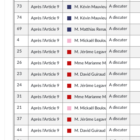
73
A discuter
Après l'Article 9
M. Kévin Mauvieux
Rassemblement National
74
A discuter
Après l'Article 9
M. Kévin Mauvieux
Rassemblement National
69
A discuter
Après l'Article 9
M. Matthias Renault
Rassemblement National
4
A discuter
Après l'Article 9
M. Mickaël Bouloux
Socialistes et apparentés
25
A discuter
Après l'Article 9
M. Jérôme Legavre
La France insoumise - Nouveau Front P
26
A discuter
Après l'Article 9
Mme Marianne Maximi
La France insoumise - Nouveau Front P
23
A discuter
Après l'Article 9
M. David Guiraud
La France insoumise - Nouveau Front P
24
A discuter
Après l'Article 9
M. Jérôme Legavre
La France insoumise - Nouveau Front P
31
A discuter
Après l'Article 9
Mme Marianne Maximi
La France insoumise - Nouveau Front P
21
A discuter
Après l'Article 9
M. Mickaël Bouloux
Socialistes et apparentés
37
A discuter
Après l'Article 9
M. Jérôme Legavre
La France insoumise - Nouveau Front P
44
A discuter
Après l'Article 9
M. David Guiraud
La France insoumise - Nouveau Front P