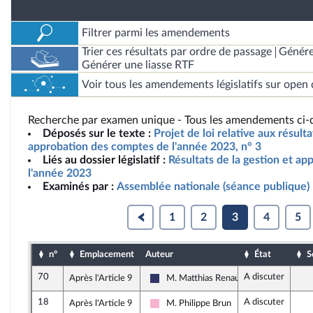
Filtrer parmi les amendements
Trier ces résultats par ordre de passage
Génére
Générer une liasse RTF
Voir tous les amendements législatifs sur open 
Recherche par examen unique - Tous les amendements ci-d
Déposés sur le texte :
Projet de loi relative aux résult
approbation des comptes de l'année 2023, n° 3
Liés au dossier législatif :
Résultats de la gestion et a
l'année 2023
Examinés par :
Assemblée nationale (séance publique)
1
2
3
4
5
n°
Emplacement
Auteur
État
S
70
A discuter
Après l'Article 9
M. Matthias Renault
Rassemblement National
18
A discuter
Après l'Article 9
M. Philippe Brun
Socialistes et apparentés