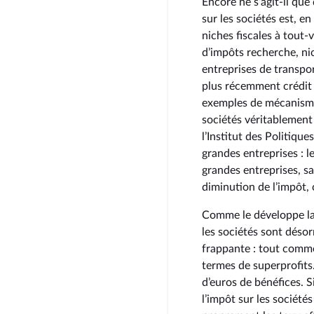
Encore ne s’agit-il que
sur les sociétés est, en
niches fiscales à tout-
d’impôts recherche, ni
entreprises de transpo
plus récemment crédit 
exemples de mécanismes 
sociétés véritablement 
l’Institut des Politiqu
grandes entreprises : l
grandes entreprises, 
diminution de l’impôt,
Comme le développe la 
les sociétés sont désor
frappante : tout comme
termes de superprofits
d’euros de bénéfices. S
l’impôt sur les sociét