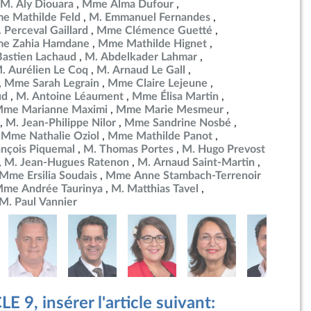
M. Aly Diouara
Mme Alma Dufour
e Mathilde Feld
M. Emmanuel Fernandes
 Perceval Gaillard
Mme Clémence Guetté
e Zahia Hamdane
Mme Mathilde Hignet
Bastien Lachaud
M. Abdelkader Lahmar
. Aurélien Le Coq
M. Arnaud Le Gall
Mme Sarah Legrain
Mme Claire Lejeune
ud
M. Antoine Léaument
Mme Élisa Martin
me Marianne Maximi
Mme Marie Mesmeur
M. Jean-Philippe Nilor
Mme Sandrine Nosbé
Mme Nathalie Oziol
Mme Mathilde Panot
ançois Piquemal
M. Thomas Portes
M. Hugo Prevost
M. Jean-Hugues Ratenon
M. Arnaud Saint-Martin
Mme Ersilia Soudais
Mme Anne Stambach-Terrenoir
me Andrée Taurinya
M. Matthias Tavel
M. Paul Vannier
 9, insérer l'article suivant: