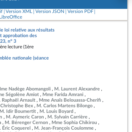
if
Version XML
Version JSON
Version PDF
ibreOffice
e loi relative aux résultats
nt approbation des
23, n° 3
ère lecture (1ère
blée nationale (séance
me Nadège Abomangoli
M. Laurent Alexandre
e Ségolène Amiot
Mme Farida Amrani
 Raphaël Arnault
Mme Anaïs Belouassa-Cherifi
 Christophe Bex
M. Carlos Martens Bilongo
M. Idir Boumertit
M. Louis Boyard
en
M. Aymeric Caron
M. Sylvain Carrière
a
M. Bérenger Cernon
Mme Sophia Chikirou
 Éric Coquerel
M. Jean-François Coulomme