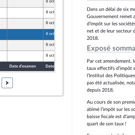
8 octobre 2024
opulaire
Dans un délai de six mo
8 octobre 2024
Gouvernement remet au 
8 octobre 2024
d'impôt sur les société
net et de leur secteur d
8 octobre 2024
opulaire
2018.
8 octobre 2024
Exposé somma
opulaire
8 octobre 2024
Par cet amendement, le
Date d'examen
Date de dépôt
taux effectifs d’impôt s
l’Institut des Politiq
pas été actualisée, no
depuis 2018.
Au cours de son premi
abîmé l’impôt sur les 
baisse fiscale est d'am
quart de son taux !