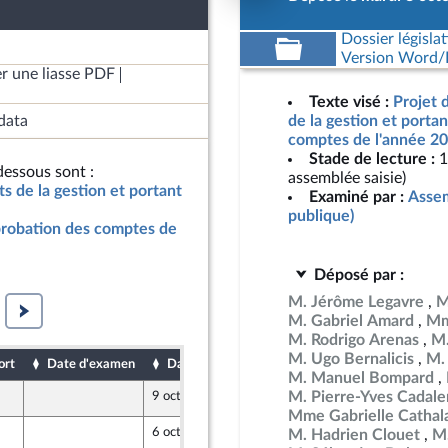
Dossier législat
Version Word/L
r une liasse PDF
Texte visé :
Projet d
data
de la gestion et porta
comptes de l'année 20
Stade de lecture :
1
essous sont :
assemblée saisie)
ats de la gestion et portant
Examiné par :
Assem
publique)
pprobation des comptes de
Déposé par :
M. Jérôme Legavre
M
M. Gabriel Amard
Mm
M. Rodrigo Arenas
M.
M. Ugo Bernalicis
M.
ort
Date d'examen
Date de dépôt
M. Manuel Bompard
M. Pierre-Yves Cadal
9 octobre 2024
Mme Gabrielle Cathal
6 octobre 2024
M. Hadrien Clouet
M.