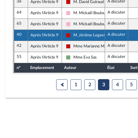
36
A discuter
Après l'Article 9
M. David Guiraud
La France insoumise - Nouveau Front P
64
A discuter
Après l'Article 9
M. Mickaël Bouloux
Socialistes et apparentés
65
A discuter
Après l'Article 9
M. Mickaël Bouloux
Socialistes et apparentés
40
A discuter
Après l'Article 9
M. Jérôme Legavre
La France insoumise - Nouveau Front P
42
A discuter
Après l'Article 9
Mme Marianne Maximi
La France insoumise - Nouveau Front P
55
A discuter
Après l'Article 9
Mme Eva Sas
Écologiste et Social
n°
Emplacement
Auteur
État
Sort
1
2
3
4
5