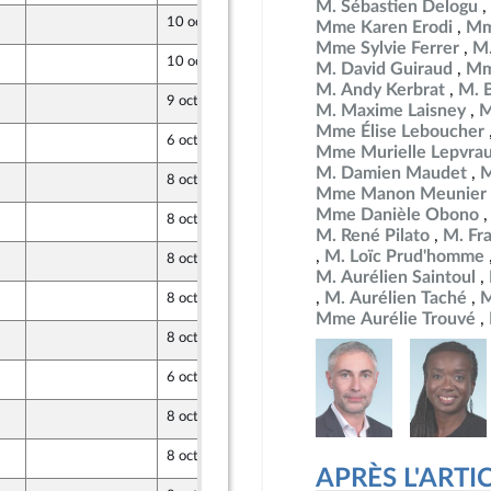
M. Sébastien Delogu
10 octobre 2024
Mme Karen Erodi
Mm
Mme Sylvie Ferrer
M.
10 octobre 2024
M. David Guiraud
Mm
M. Andy Kerbrat
M. 
9 octobre 2024
M. Maxime Laisney
M
Mme Élise Leboucher
6 octobre 2024
Mme Murielle Lepvra
M. Damien Maudet
M
8 octobre 2024
opulaire
Mme Manon Meunier
Mme Danièle Obono
8 octobre 2024
opulaire
M. René Pilato
M. Fr
M. Loïc Prud'homme
8 octobre 2024
opulaire
M. Aurélien Saintoul
M. Aurélien Taché
M
8 octobre 2024
opulaire
Mme Aurélie Trouvé
8 octobre 2024
opulaire
6 octobre 2024
8 octobre 2024
opulaire
8 octobre 2024
opulaire
APRÈS L'ARTICLE