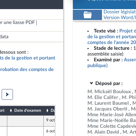
Dossier législat
Version Word/L
r une liasse PDF
Texte visé :
Projet d
data
de la gestion et porta
comptes de l'année 20
Stade de lecture :
1
essous sont :
assemblée saisie)
ats de la gestion et portant
Examiné par :
Assem
publique)
pprobation des comptes de
Déposé par :
M. Mickaël Bouloux
M. Elie Califer
M. Phi
M. Laurent Baumel
M
M. Jacques Oberti
Mm
ort
Date d'examen
Date de dépôt
Mme Marie-José Alle
Mme Marie-Noëlle Bat
9 octobre 2024
Mme Colette Capdevie
6 octobre 2024
M. Alain David
M. Ar