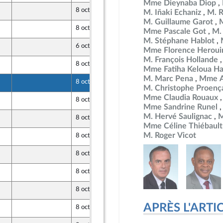
Mme Dieynaba Diop
8 octobre 2024
M. Iñaki Echaniz
M. R
M. Guillaume Garot
8 octobre 2024
Mme Pascale Got
M.
opulaire
M. Stéphane Hablot
6 octobre 2024
Mme Florence Heroui
M. François Hollande
8 octobre 2024
Mme Fatiha Keloua Ha
M. Marc Pena
Mme A
8 octobre 2024
M. Christophe Proenç
Mme Claudia Rouaux
8 octobre 2024
opulaire
Mme Sandrine Runel
M. Hervé Saulignac
M
8 octobre 2024
opulaire
Mme Céline Thiébault
M. Roger Vicot
8 octobre 2024
opulaire
8 octobre 2024
opulaire
8 octobre 2024
opulaire
8 octobre 2024
APRÈS L'ARTICLE
8 octobre 2024