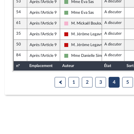
53
A discuter
Après l'Article 9
Mme Eva Sas
Écologiste et Social
54
A discuter
Après l'Article 9
Mme Eva Sas
Écologiste et Social
61
A discuter
Après l'Article 9
M. Mickaël Bouloux
Socialistes et apparentés
35
A discuter
Après l'Article 9
M. Jérôme Legavre
La France insoumise - Nouveau Front P
50
A discuter
Après l'Article 9
M. Jérôme Legavre
La France insoumise - Nouveau Front P
84
A discuter
Après l'Article 9
Mme Danielle Simonnet
Écologiste et Social
n°
Emplacement
Auteur
État
Sort
1
2
3
4
5