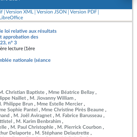
if
Version XML
Version JSON
Version PDF
ibreOffice
e loi relative aux résultats
nt approbation des
23, n° 3
ère lecture (1ère
blée nationale (séance
M. Christian Baptiste
Mme Béatrice Bellay
lippe Naillet
M. Jiovanny William
. Philippe Brun
Mme Estelle Mercier
e Sophie Pantel
Mme Christine Pirès Beaune
mand
M. Joël Aviragnet
M. Fabrice Barusseau
tistel
M. Karim Benbrahim
lle
M. Paul Christophle
M. Pierrick Courbon
thur Delaporte
M. Stéphane Delautrette