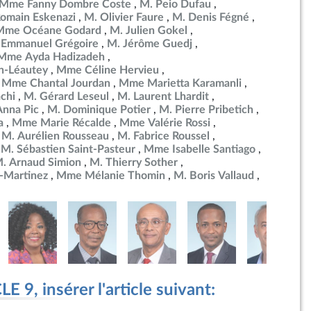
Mme Fanny Dombre Coste
M. Peio Dufau
omain Eskenazi
M. Olivier Faure
M. Denis Fégné
Mme Océane Godard
M. Julien Gokel
 Emmanuel Grégoire
M. Jérôme Guedj
Mme Ayda Hadizadeh
n-Léautey
Mme Céline Hervieu
Mme Chantal Jourdan
Mme Marietta Karamanli
chi
M. Gérard Leseul
M. Laurent Lhardit
nna Pic
M. Dominique Potier
M. Pierre Pribetich
a
Mme Marie Récalde
Mme Valérie Rossi
M. Aurélien Rousseau
M. Fabrice Roussel
M. Sébastien Saint-Pasteur
Mme Isabelle Santiago
. Arnaud Simion
M. Thierry Sother
-Martinez
Mme Mélanie Thomin
M. Boris Vallaud
 9, insérer l'article suivant: