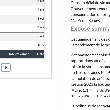
8 octobre 2024
Dans un délai de six mo
Gouvernement remet au
8 octobre 2024
consommation du progr
8 octobre 2024
Ma Prime Rénov’.
8 octobre 2024
Exposé somma
opulaire
8 octobre 2024
opulaire
Cet amendement des dép
l'amendement de Mme S
10 octobre 2024
Date d'examen
Date de dépôt
Cet amendement vise à
rapport dans un délai 
loi sur la sous-conso
au titre des aides Ma 
l’annulation de crédits
gestion 2023 (à hauteu
(AE) et 1,1 milliards d
d’euros d’AE et CP vers
La politique de rénova