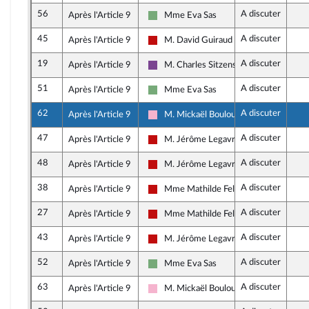
56
A discuter
Après l'Article 9
Mme Eva Sas
Écologiste et Social
45
A discuter
Après l'Article 9
M. David Guiraud
La France insoumise - Nouveau Front P
19
A discuter
Après l'Article 9
M. Charles Sitzenstuhl
Ensemble pour la République
51
A discuter
Après l'Article 9
Mme Eva Sas
Écologiste et Social
62
A discuter
Après l'Article 9
M. Mickaël Bouloux
Socialistes et apparentés
47
A discuter
Après l'Article 9
M. Jérôme Legavre
La France insoumise - Nouveau Front P
48
A discuter
Après l'Article 9
M. Jérôme Legavre
La France insoumise - Nouveau Front P
38
A discuter
Après l'Article 9
Mme Mathilde Feld
La France insoumise - Nouveau Front P
27
A discuter
Après l'Article 9
Mme Mathilde Feld
La France insoumise - Nouveau Front P
43
A discuter
Après l'Article 9
M. Jérôme Legavre
La France insoumise - Nouveau Front P
52
A discuter
Après l'Article 9
Mme Eva Sas
Écologiste et Social
63
A discuter
Après l'Article 9
M. Mickaël Bouloux
Socialistes et apparentés