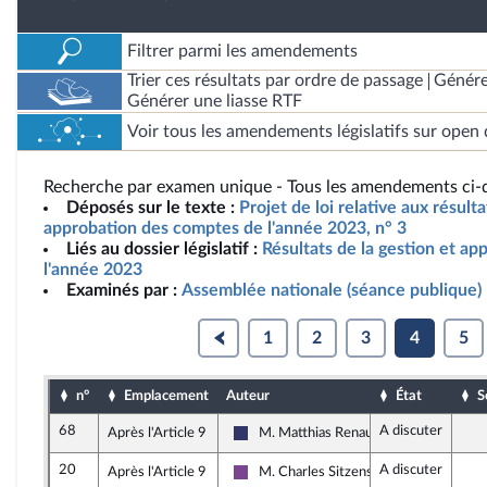
Filtrer parmi les amendements
Trier ces résultats par ordre de passage
Génére
Générer une liasse RTF
Voir tous les amendements législatifs sur open 
Recherche par examen unique - Tous les amendements ci-d
Déposés sur le texte :
Projet de loi relative aux résult
approbation des comptes de l'année 2023, n° 3
Liés au dossier législatif :
Résultats de la gestion et a
l'année 2023
Examinés par :
Assemblée nationale (séance publique)
1
2
3
4
5
n°
Emplacement
Auteur
État
S
68
A discuter
Après l'Article 9
M. Matthias Renault
Rassemblement National
20
A discuter
Après l'Article 9
M. Charles Sitzenstuhl
Ensemble pour la République