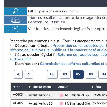
Filtrer parmi les amendements
Trier ces résultats par ordre de passage
Génére
Générer une liasse RTF
Voir tous les amendements législatifs sur open 
Recherche par examen unique - Tous les amendements ci-d
Déposés sur le texte :
Proposition de loi, adoptée par l
réforme de l’audiovisuel public et à la souveraineté audio
Liés au dossier législatif :
Réforme de l’audiovisuel pub
audiovisuelle
Examinés par :
Commission des affaires culturelles et 
1
...
80
81
82
83
84
n°
Emplacement
Auteur
État
AC405
Irrecevable
Avant l'Article 10
M. Emmanuel Grégoire
Socialistes et apparentés
AC406
Irrecevable
Avant l'Article 10
M. Emmanuel Grégoire
Socialistes et apparentés