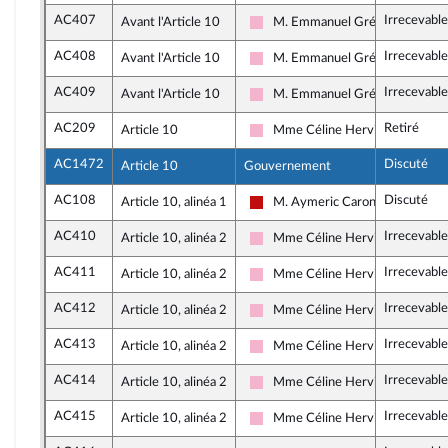
AC407
Irrecevable
Avant l'Article 10
M. Emmanuel Grégoire
Socialistes et apparentés
AC408
Irrecevable
Avant l'Article 10
M. Emmanuel Grégoire
Socialistes et apparentés
AC409
Irrecevable
Avant l'Article 10
M. Emmanuel Grégoire
Socialistes et apparentés
AC209
Retiré
Article 10
Mme Céline Hervieu
Socialistes et apparentés
AC1472
Discuté
Article 10
Gouvernement
AC108
Discuté
Article 10, alinéa 1
M. Aymeric Caron
La France insoumise - Nouveau F
AC410
Irrecevable
Article 10, alinéa 2
Mme Céline Hervieu
Socialistes et apparentés
AC411
Irrecevable
Article 10, alinéa 2
Mme Céline Hervieu
Socialistes et apparentés
AC412
Irrecevable
Article 10, alinéa 2
Mme Céline Hervieu
Socialistes et apparentés
AC413
Irrecevable
Article 10, alinéa 2
Mme Céline Hervieu
Socialistes et apparentés
AC414
Irrecevable
Article 10, alinéa 2
Mme Céline Hervieu
Socialistes et apparentés
AC415
Irrecevable
Article 10, alinéa 2
Mme Céline Hervieu
Socialistes et apparentés