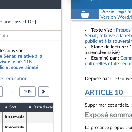
Dossier législat
Version Word/L
r une liasse PDF
Texte visé :
Proposi
data
Sénat, relative à la ré
public et à la souverai
Stade de lecture :
1
essous sont :
assemblée saisie)
e Sénat, relative à la
Examiné par :
Commi
visuelle, n° 118
culturelles et de l'édu
lic et souveraineté
de l'éducation
Déposé par :
Le Gouve
...
105
ARTICLE 10
Supprimer cet article.
Sort
Date d'examen
Date de dépôt
Exposé somma
Irrecevable
28 mars 2025
La présente propositi
Irrecevable
28 mars 2025