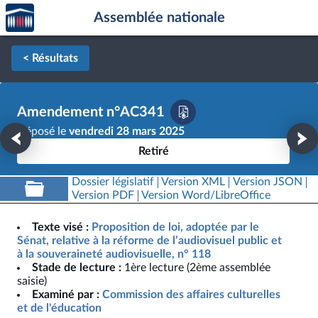
Accèder
Aller au contenu
Aller en bas de la page
Assemblée nationale
à la
page
d'accueil
< Résultats
Amendement n°AC341
Déposé le
vendredi 28 mars 2025
Retiré
Dossier législatif
Version XML
Version JSON
Version PDF
Version Word/LibreOffice
Texte visé :
Proposition de loi, adoptée par le
Sénat, relative à la réforme de l’audiovisuel public et
à la souveraineté audiovisuelle, n° 118
Stade de lecture :
1ère lecture (2ème assemblée
saisie)
Examiné par :
Commission des affaires culturelles
et de l'éducation