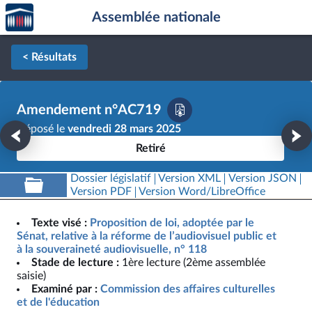
Accèder
Aller au contenu
Aller en bas de la page
Assemblée nationale
à la
page
d'accueil
< Résultats
Amendement n°AC719
Déposé le
vendredi 28 mars 2025
Retiré
Dossier législatif
Version XML
Version JSON
Version PDF
Version Word/LibreOffice
Texte visé :
Proposition de loi, adoptée par le
Sénat, relative à la réforme de l’audiovisuel public et
à la souveraineté audiovisuelle, n° 118
Stade de lecture :
1ère lecture (2ème assemblée
saisie)
Examiné par :
Commission des affaires culturelles
et de l'éducation