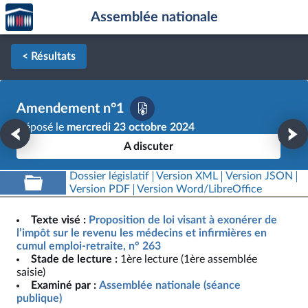
Accèder
Aller au contenu
Aller en bas de la page
Assemblée nationale
à la
page
d'accueil
< Résultats
Amendement n°1
Déposé le
mercredi 23 octobre 2024
A discuter
Dossier législatif
Version XML
Version JSON
Version PDF
Version Word/LibreOffice
Texte visé :
Proposition de loi visant à exonérer de
l’impôt sur le revenu les médecins et infirmières en
cumul emploi-retraite, n° 263
Stade de lecture :
1ère lecture (1ère assemblée
saisie)
Examiné par :
Assemblée nationale (séance
publique)