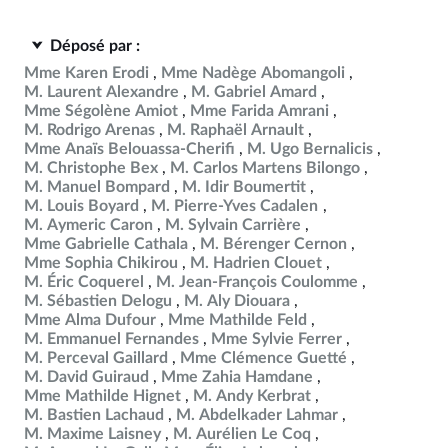
Déposé par :
Mme Karen Erodi
Mme Nadège Abomangoli
M. Laurent Alexandre
M. Gabriel Amard
Mme Ségolène Amiot
Mme Farida Amrani
M. Rodrigo Arenas
M. Raphaël Arnault
Mme Anaïs Belouassa-Cherifi
M. Ugo Bernalicis
M. Christophe Bex
M. Carlos Martens Bilongo
M. Manuel Bompard
M. Idir Boumertit
M. Louis Boyard
M. Pierre-Yves Cadalen
M. Aymeric Caron
M. Sylvain Carrière
Mme Gabrielle Cathala
M. Bérenger Cernon
Mme Sophia Chikirou
M. Hadrien Clouet
M. Éric Coquerel
M. Jean-François Coulomme
M. Sébastien Delogu
M. Aly Diouara
Mme Alma Dufour
Mme Mathilde Feld
M. Emmanuel Fernandes
Mme Sylvie Ferrer
M. Perceval Gaillard
Mme Clémence Guetté
M. David Guiraud
Mme Zahia Hamdane
Mme Mathilde Hignet
M. Andy Kerbrat
M. Bastien Lachaud
M. Abdelkader Lahmar
M. Maxime Laisney
M. Aurélien Le Coq