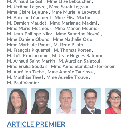
M. Arnaud Le Gall
Mme Élise Leboucher
M. Jérôme Legavre
Mme Sarah Legrain
Mme Claire Lejeune
Mme Murielle Lepvraud
M. Antoine Léaument
Mme Élisa Martin
M. Damien Maudet
Mme Marianne Maximi
Mme Marie Mesmeur
Mme Manon Meunier
M. Jean-Philippe Nilor
Mme Sandrine Nosbé
Mme Danièle Obono
Mme Nathalie Oziol
Mme Mathilde Panot
M. René Pilato
M. François Piquemal
M. Thomas Portes
M. Loïc Prud'homme
M. Jean-Hugues Ratenon
M. Arnaud Saint-Martin
M. Aurélien Saintoul
Mme Ersilia Soudais
Mme Anne Stambach-Terrenoir
M. Aurélien Taché
Mme Andrée Taurinya
M. Matthias Tavel
Mme Aurélie Trouvé
M. Paul Vannier
ARTICLE PREMIER