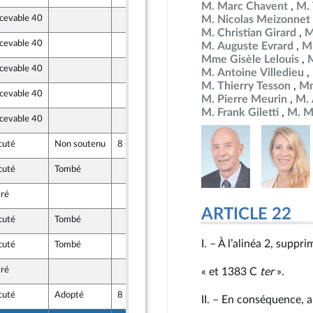
M. Marc Chavent
M. 
ecevable 40
M. Nicolas Meizonnet
17 octobre 2024
M. Christian Girard
M
ecevable 40
19 octobre 2024
M. Auguste Evrard
M
Mme Gisèle Lelouis
M
ecevable 40
16 octobre 2024
M. Antoine Villedieu
M. Thierry Tesson
Mm
ecevable 40
18 octobre 2024
M. Pierre Meurin
M. 
M. Frank Giletti
M. M
ecevable 40
19 octobre 2024
ique
cuté
Non soutenu
8 novembre 2024
23 octobre 2024
ique
cuté
Tombé
25 octobre 2024
iré
18 octobre 2024
er
ARTICLE 22
cuté
Tombé
18 octobre 2024
uveau Front Populaire
I. – À l’alinéa 2, suppri
cuté
Tombé
19 octobre 2024
iré
19 octobre 2024
« et 1383 C
ter
».
utre-mer et Territoires
cuté
Adopté
8 novembre 2024
17 octobre 2024
II. – En conséquence, ap