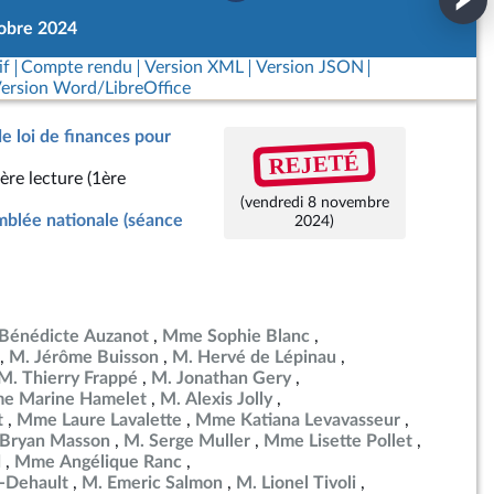
tobre 2024
if
Compte rendu
Version XML
Version JSON
ersion Word/LibreOffice
de loi de finances pour
REJETÉ
ère lecture (1ère
(vendredi 8 novembre
blée nationale (séance
2024)
énédicte Auzanot
Mme Sophie Blanc
M. Jérôme Buisson
M. Hervé de Lépinau
M. Thierry Frappé
M. Jonathan Gery
e Marine Hamelet
M. Alexis Jolly
t
Mme Laure Lavalette
Mme Katiana Levavasseur
 Bryan Masson
M. Serge Muller
Mme Lisette Pollet
d
Mme Angélique Ranc
-Dehault
M. Emeric Salmon
M. Lionel Tivoli