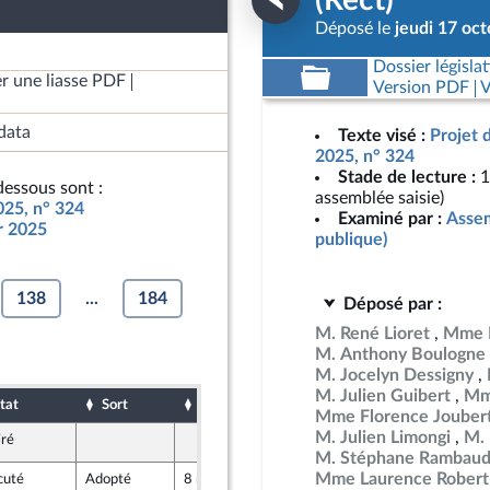
(Rect)
Déposé le
jeudi 17 oc
Dossier législat
r une liasse PDF
Version PDF
V
data
Texte visé :
Projet 
2025, n° 324
Stade de lecture :
1
essous sont :
assemblée saisie)
025, n° 324
Examiné par :
Assem
ur 2025
publique)
138
...
184
Déposé par :
M. René Lioret
Mme B
M. Anthony Boulogne
M. Jocelyn Dessigny
M. Julien Guibert
Mm
tat
Sort
Date d'examen
Date de dépôt
Mme Florence Jouber
M. Julien Limongi
M.
iré
19 octobre 2024
utre-mer et Territoires
M. Stéphane Rambau
Mme Laurence Robert
cuté
Adopté
8 novembre 2024
19 octobre 2024
utre-mer et Territoires