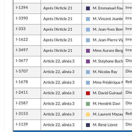
I-1394
Irr
Après l'Article 21
M. Emmanuel Fouquart
Rassemblement National
I-3390
Irr
Après l'Article 21
M. Vincent Jeanbrun
Droite Républicaine
I-333
Irr
Après l'Article 21
M. Jean-Yves Bony
Droite Républicaine
I-1622
Irr
Après l'Article 21
M. Jean-Pierre Vigier
Droite Républicaine
I-3497
Irr
Après l'Article 21
Mme Aurore Bergé
Ensemble pour la Républ
I-3677
Dis
Article 22, alinéa 3
M. Stéphane Buchou
Ensemble pour la Républ
I-3707
Dis
Article 22, alinéa 3
M. Nicolas Ray
Droite Républicaine
I-1678
Ret
Article 22, alinéa 3
Mme Frédérique Meuni
Droite Républicaine
I-2411
Dis
Article 22, alinéa 3
M. David Guiraud
La France insoumise - No
I-2587
Dis
Article 22, alinéa 3
M. Hendrik Davi
Écologiste et Social
I-3153
Ret
Article 22, alinéa 3
M. Laurent Mazaury
Libertés, Indépendants, O
I-1139
Dis
Article 22, alinéa 3
M. René Lioret
Rassemblement National