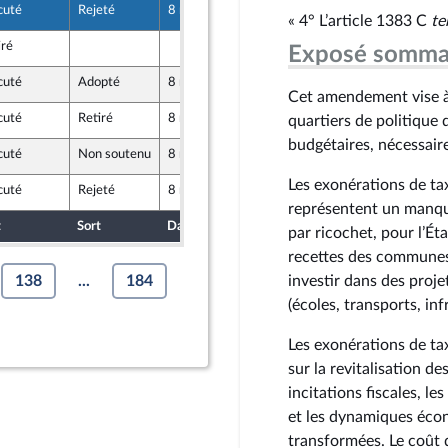
cuté
Rejeté
8 novembre 2024
17 octobre 2024
« 4° L’article 1383 C
te
iré
19 octobre 2024
Exposé somma
utre-mer et Territoires
cuté
Adopté
8 novembre 2024
19 octobre 2024
utre-mer et Territoires
Cet amendement vise à 
cuté
Retiré
8 novembre 2024
15 octobre 2024
quartiers de politique 
budgétaires, nécessair
cuté
Non soutenu
8 novembre 2024
17 octobre 2024
Les exonérations de taxe
cuté
Rejeté
8 novembre 2024
18 octobre 2024
ique
représentent un manque
t
Sort
Date d'examen
Date de dépôt
par ricochet, pour l’Ét
recettes des communes 
138
...
184
investir dans des projet
(écoles, transports, inf
Les exonérations de ta
sur la revitalisation de
incitations fiscales, le
et les dynamiques éco
transformées. Le coût 