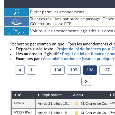
Filtrer parmi les amendements
Trier ces résultats par ordre de passage
Génére
Générer une liasse RTF
Voir tous les amendements législatifs sur open 
Recherche par examen unique - Tous les amendements ci-d
Déposés sur le texte :
Projet de loi de finances pour 2
Liés au dossier législatif :
Projet de loi de finances po
Examinés par :
Assemblée nationale (séance publique)
1
...
134
135
136
137
n°
Emplacement
Auteur
É
I-3169
Ret
Article 21, alinéa 151
M. Charles de Courson
Libertés, Indépendants, O
I-3129 (Rect)
Dis
Article 21, alinéa 151
M. Charles de Courson
Libertés, Indépendants, O