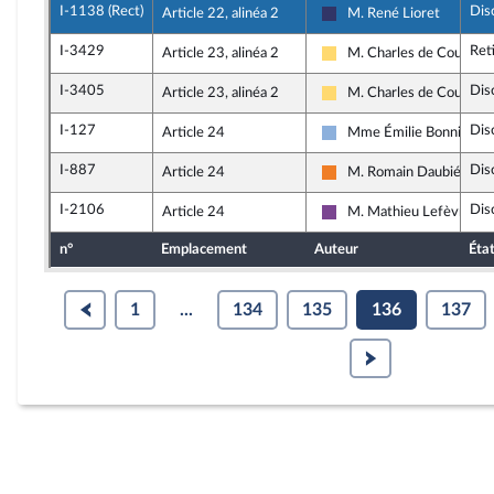
I-1138 (Rect)
Dis
Article 22, alinéa 2
M. René Lioret
Rassemblement National
I-3429
Ret
Article 23, alinéa 2
M. Charles de Courson
Libertés, Indépendants, O
I-3405
Dis
Article 23, alinéa 2
M. Charles de Courson
Libertés, Indépendants, O
I-127
Dis
Article 24
Mme Émilie Bonnivard
Droite Républicaine
I-887
Dis
Article 24
M. Romain Daubié
Les Démocrates
I-2106
Dis
Article 24
M. Mathieu Lefèvre
Ensemble pour la Républ
n°
Emplacement
Auteur
Éta
1
...
134
135
136
137