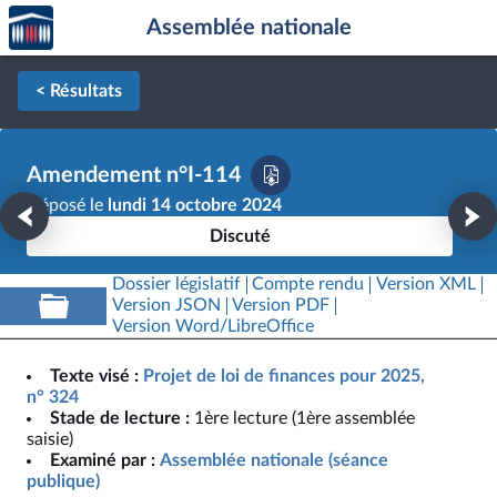
Accèder
Aller au contenu
Aller en bas de la page
Assemblée nationale
à la
page
d'accueil
< Résultats
Amendement n°I-114
Déposé le
lundi 14 octobre 2024
Discuté
Dossier législatif
Compte rendu
Version XML
Version JSON
Version PDF
Version Word/LibreOffice
Texte visé :
Projet de loi de finances pour 2025,
n° 324
Stade de lecture :
1ère lecture (1ère assemblée
saisie)
Examiné par :
Assemblée nationale (séance
publique)