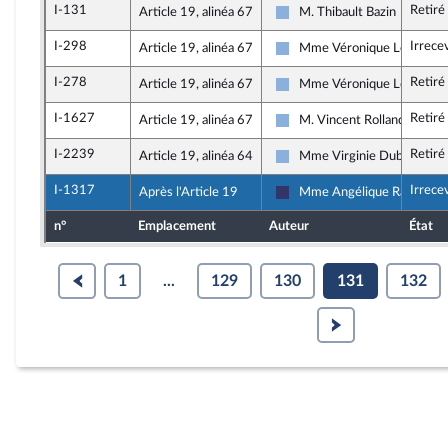
I-131
Retiré
Article 19, alinéa 67
M. Thibault Bazin
Droite Républicaine
I-298
Irrece
Article 19, alinéa 67
Mme Véronique Louwagie
Droite Républicaine
I-278
Retiré
Article 19, alinéa 67
Mme Véronique Louwagie
Droite Républicaine
I-1627
Retiré
Article 19, alinéa 67
M. Vincent Rolland
Droite Républicaine
I-2239
Retiré
Article 19, alinéa 64
Mme Virginie Duby-Mulle
Droite Républicaine
I-1317
Irrece
Après l'Article 19
Mme Angélique Ranc
Rassemblement National
n°
Emplacement
Auteur
État
1
...
129
130
131
132