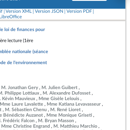
if
Version XML
Version JSON
Version PDF
ibreOffice
de loi de finances pour
ère lecture (1ère
blée nationale (séance
de de l'environnement
M. Jonathan Gery
M. Julien Guibert
M. Philippe Lottiaux
M. Alexandre Dufosset
. Kévin Mauvieux
Mme Gisèle Lelouis
Mme Laure Lavalette
Mme Katiana Levavasseur
t
M. Sébastien Chenu
M. René Lioret
 Bénédicte Auzanot
Mme Monique Griseti
. Frédéric Falcon
M. Bryan Masson
Mme Christine Engrand
M. Matthieu Marchio