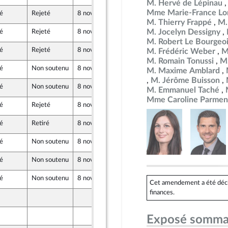
M. Hervé de Lépinau
Mme Marie-France Lo
é
Rejeté
8 novembre 2024
19 octobre 2024
au Front Populaire
M. Thierry Frappé
M.
M. Jocelyn Dessigny
é
Rejeté
8 novembre 2024
19 octobre 2024
M. Robert Le Bourgeo
é
Rejeté
8 novembre 2024
18 octobre 2024
M. Frédéric Weber
M
au Front Populaire
M. Romain Tonussi
M.
é
Non soutenu
8 novembre 2024
18 octobre 2024
M. Maxime Amblard
re-mer et Territoires
M. Jérôme Buisson
é
Non soutenu
8 novembre 2024
15 octobre 2024
M. Emmanuel Taché
e
Mme Caroline Parmen
é
Rejeté
8 novembre 2024
17 octobre 2024
rlé
é
Retiré
8 novembre 2024
17 octobre 2024
é
Non soutenu
8 novembre 2024
17 octobre 2024
é
Non soutenu
8 novembre 2024
17 octobre 2024
é
Non soutenu
8 novembre 2024
19 octobre 2024
Cet amendement a été déclaré
finances.
17 octobre 2024
e
18 octobre 2024
Exposé somma