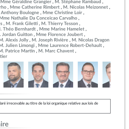
Mme Géraldine Grangier
M. Stéphane Rambaud
rho
Mme Catherine Rimbert
M. Nicolas Meizonnet
 Anthony Boulogne
Mme Christine Loir
Mme Nathalie Da Conceicao Carvalho
is
M. Frank Giletti
M. Thierry Tesson
. Théo Bernhardt
Mme Marine Hamelet
 Jordan Guitton
Mme Florence Joubert
M. Alexis Jolly
M. Joseph Rivière
M. Nicolas Dragon
M. Julien Limongi
Mme Laurence Robert-Dehault
M. Patrice Martin
M. Marc Chavent
tier
 irrecevable au titre de la loi organique relative aux lois de
ire