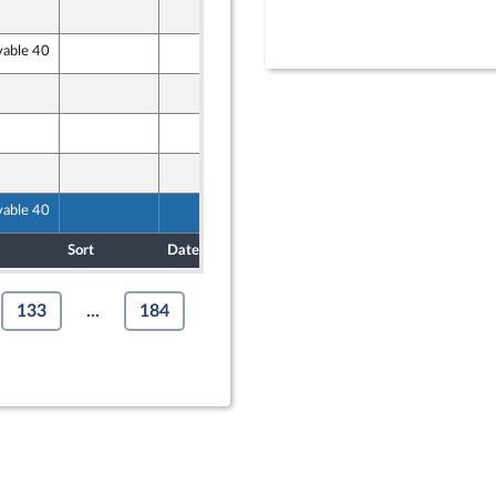
15 octobre 2024
vable 40
16 octobre 2024
16 octobre 2024
18 octobre 2024
18 octobre 2024
r
vable 40
17 octobre 2024
Sort
Date d'examen
Date de dépôt
133
...
184