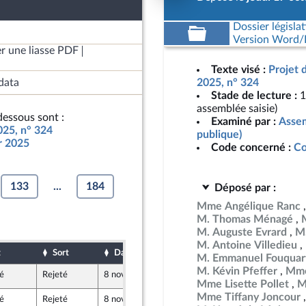
Dossier législat
Version Word/L
r une liasse PDF
Texte visé :
Projet 
data
2025, n° 324
Stade de lecture :
1
assemblée saisie)
essous sont :
Examiné par :
Assem
025, n° 324
publique)
ur 2025
Code concerné :
Co
133
...
184
Déposé par :
Mme Angélique Ranc
M. Thomas Ménagé
M. Auguste Evrard
M
M. Antoine Villedieu
t
Sort
Date d'examen
Date de dépôt
M. Emmanuel Fouquar
M. Kévin Pfeffer
Mme
é
Rejeté
8 novembre 2024
16 octobre 2024
licaine
Mme Lisette Pollet
M
Mme Tiffany Joncour
é
Rejeté
8 novembre 2024
17 octobre 2024