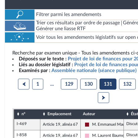
Filtrer parmi les amendements
Trier ces résultats par ordre de passage
Génére
Générer une liasse RTF
Voir tous les amendements législatifs sur open 
Recherche par examen unique - Tous les amendements ci-d
Déposés sur le texte :
Projet de loi de finances pour 2
Liés au dossier législatif :
Projet de loi de finances po
Examinés par :
Assemblée nationale (séance publique)
1
...
129
130
131
132
n°
Emplacement
Auteur
Éta
I-469
Discut
Article 19, alinéa 67
M. Emmanuel Maurel
Gauche Démocrate et Répub
I-858
Discut
Article 19, alinéa 67
M. Laurent Baumel
Socialistes et apparentés