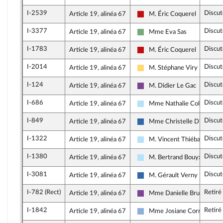
I-2539
Discut
Article 19, alinéa 67
M. Éric Coquerel
La France insoumise - Nouve
I-3377
Discut
Article 19, alinéa 67
Mme Eva Sas
Écologiste et Social
I-1783
Discut
Article 19, alinéa 67
M. Éric Coquerel
La France insoumise - Nouve
I-2014
Discut
Article 19, alinéa 67
M. Stéphane Viry
Libertés, Indépendants, Out
I-124
Discut
Article 19, alinéa 67
M. Didier Le Gac
Ensemble pour la Républiqu
I-686
Discut
Article 19, alinéa 67
Mme Nathalie Colin-Oeste
Horizons & Indépendants
I-849
Discut
Article 19, alinéa 67
Mme Christelle D'Intorni
UDR
I-1322
Discut
Article 19, alinéa 67
M. Vincent Thiébaut
Horizons & Indépendants
I-1380
Discut
Article 19, alinéa 67
M. Bertrand Bouyx
Horizons & Indépendants
I-3081
Discut
Article 19, alinéa 67
M. Gérault Verny
UDR
I-782 (Rect)
Retiré
Article 19, alinéa 67
Mme Danielle Brulebois
Ensemble pour la Républiqu
I-1842
Retiré
Article 19, alinéa 67
Mme Josiane Corneloup
Droite Républicaine