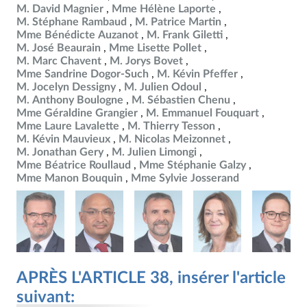
M. David Magnier
Mme Hélène Laporte
M. Stéphane Rambaud
M. Patrice Martin
Mme Bénédicte Auzanot
M. Frank Giletti
M. José Beaurain
Mme Lisette Pollet
M. Marc Chavent
M. Jorys Bovet
Mme Sandrine Dogor-Such
M. Kévin Pfeffer
M. Jocelyn Dessigny
M. Julien Odoul
M. Anthony Boulogne
M. Sébastien Chenu
Mme Géraldine Grangier
M. Emmanuel Fouquart
Mme Laure Lavalette
M. Thierry Tesson
M. Kévin Mauvieux
M. Nicolas Meizonnet
M. Jonathan Gery
M. Julien Limongi
Mme Béatrice Roullaud
Mme Stéphanie Galzy
Mme Manon Bouquin
Mme Sylvie Josserand
APRÈS L'ARTICLE 38, insérer l'article
suivant: