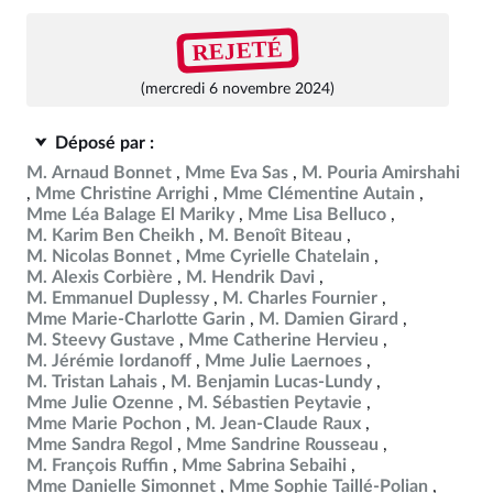
REJETÉ
(mercredi 6 novembre 2024)
Déposé par :
M. Arnaud Bonnet
Mme Eva Sas
M. Pouria Amirshahi
Mme Christine Arrighi
Mme Clémentine Autain
Mme Léa Balage El Mariky
Mme Lisa Belluco
M. Karim Ben Cheikh
M. Benoît Biteau
M. Nicolas Bonnet
Mme Cyrielle Chatelain
M. Alexis Corbière
M. Hendrik Davi
M. Emmanuel Duplessy
M. Charles Fournier
Mme Marie-Charlotte Garin
M. Damien Girard
M. Steevy Gustave
Mme Catherine Hervieu
M. Jérémie Iordanoff
Mme Julie Laernoes
M. Tristan Lahais
M. Benjamin Lucas-Lundy
Mme Julie Ozenne
M. Sébastien Peytavie
Mme Marie Pochon
M. Jean-Claude Raux
Mme Sandra Regol
Mme Sandrine Rousseau
M. François Ruffin
Mme Sabrina Sebaihi
Mme Danielle Simonnet
Mme Sophie Taillé-Polian