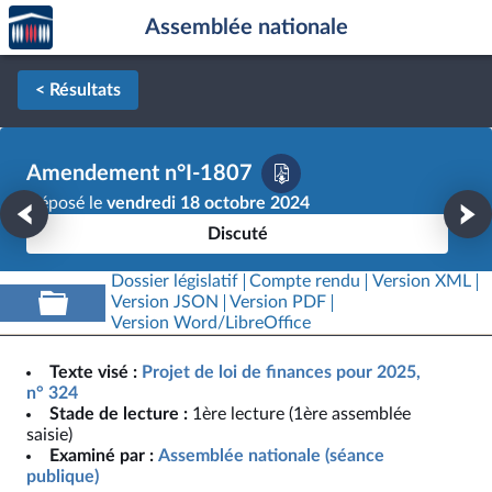
Accèder
Aller au contenu
Aller en bas de la page
Assemblée nationale
à la
page
d'accueil
< Résultats
Amendement n°I-1807
Déposé le
vendredi 18 octobre 2024
Discuté
Dossier législatif
Compte rendu
Version XML
Version JSON
Version PDF
Version Word/LibreOffice
Texte visé :
Projet de loi de finances pour 2025,
n° 324
Stade de lecture :
1ère lecture (1ère assemblée
saisie)
Examiné par :
Assemblée nationale (séance
publique)