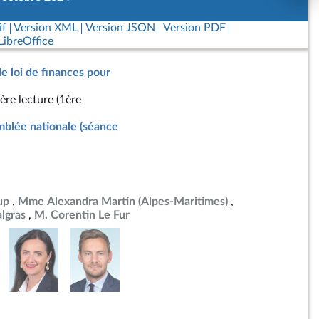
if
Version XML
Version JSON
Version PDF
ibreOffice
de loi de finances pour
ère lecture (1ère
blée nationale (séance
up
Mme Alexandra Martin (Alpes-Maritimes)
lgras
M. Corentin Le Fur