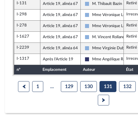
I-131
Retiré
Article 19, alinéa 67
M. Thibault Bazin
Droite Républicaine
I-298
Irrece
Article 19, alinéa 67
Mme Véronique Louwagie
Droite Républicaine
I-278
Retiré
Article 19, alinéa 67
Mme Véronique Louwagie
Droite Républicaine
I-1627
Retiré
Article 19, alinéa 67
M. Vincent Rolland
Droite Républicaine
I-2239
Retiré
Article 19, alinéa 64
Mme Virginie Duby-Mulle
Droite Républicaine
I-1317
Irrece
Après l'Article 19
Mme Angélique Ranc
Rassemblement National
n°
Emplacement
Auteur
État
1
...
129
130
131
132