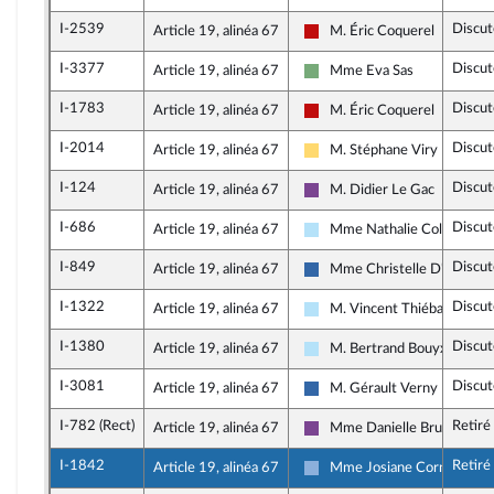
I-2539
Discut
Article 19, alinéa 67
M. Éric Coquerel
La France insoumise - Nouve
I-3377
Discut
Article 19, alinéa 67
Mme Eva Sas
Écologiste et Social
I-1783
Discut
Article 19, alinéa 67
M. Éric Coquerel
La France insoumise - Nouve
I-2014
Discut
Article 19, alinéa 67
M. Stéphane Viry
Libertés, Indépendants, Out
I-124
Discut
Article 19, alinéa 67
M. Didier Le Gac
Ensemble pour la Républiqu
I-686
Discut
Article 19, alinéa 67
Mme Nathalie Colin-Oeste
Horizons & Indépendants
I-849
Discut
Article 19, alinéa 67
Mme Christelle D'Intorni
UDR
I-1322
Discut
Article 19, alinéa 67
M. Vincent Thiébaut
Horizons & Indépendants
I-1380
Discut
Article 19, alinéa 67
M. Bertrand Bouyx
Horizons & Indépendants
I-3081
Discut
Article 19, alinéa 67
M. Gérault Verny
UDR
I-782 (Rect)
Retiré
Article 19, alinéa 67
Mme Danielle Brulebois
Ensemble pour la Républiqu
I-1842
Retiré
Article 19, alinéa 67
Mme Josiane Corneloup
Droite Républicaine