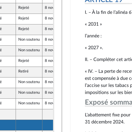
ARTICLE 19
é
Rejeté
8 novembre 2024
19 octobre 2024
au Front Populaire
I. – À la fin de l’alinéa 
é
Rejeté
8 novembre 2024
19 octobre 2024
« 2031 »
é
Rejeté
8 novembre 2024
18 octobre 2024
au Front Populaire
l’année :
é
Non soutenu
8 novembre 2024
18 octobre 2024
re-mer et Territoires
« 2027 ».
é
Non soutenu
8 novembre 2024
15 octobre 2024
e
II. – Compléter cet arti
é
Rejeté
8 novembre 2024
17 octobre 2024
rlé
« IV. – La perte de rec
é
Retiré
8 novembre 2024
17 octobre 2024
est compensée à due co
é
Non soutenu
8 novembre 2024
17 octobre 2024
l’accise sur les tabacs 
impositions sur les bien
é
Non soutenu
8 novembre 2024
17 octobre 2024
Exposé somma
é
Non soutenu
8 novembre 2024
19 octobre 2024
17 octobre 2024
L'abattement fixe pour 
e
31 décembre 2024.
18 octobre 2024