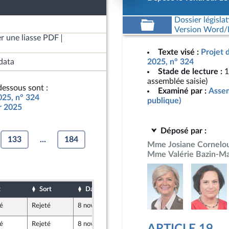
Dossier législat
Version Word/L
r une liasse PDF
Texte visé :
Projet 
data
2025, n° 324
Stade de lecture :
1
assemblée saisie)
essous sont :
Examiné par :
Assem
025, n° 324
publique)
ur 2025
Déposé par :
133
...
184
Mme Josiane Cornelo
Mme Valérie Bazin-Ma
t
Sort
Date d'examen
Date de dépôt
é
Rejeté
8 novembre 2024
16 octobre 2024
licaine
é
Rejeté
8 novembre 2024
17 octobre 2024