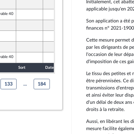
Initialement, cet abatt
15 octobre 2024
applicable jusqu'en 20
vable 40
16 octobre 2024
Son application a été pr
16 octobre 2024
finances n° 2021-190
18 octobre 2024
Cette mesure permet de
18 octobre 2024
r
par les dirigeants de p
l'occasion de leur dépa
vable 40
17 octobre 2024
d'imposition de ces ga
Sort
Date d'examen
Date de dépôt
Le tissu des petites et
être pérennisées. Ce dis
133
...
184
transmissions d'entrepr
et ainsi éviter leur di
d'un délai de deux ans e
droits à la retraite.
Aussi, en libérant les d
mesure facilite égaleme