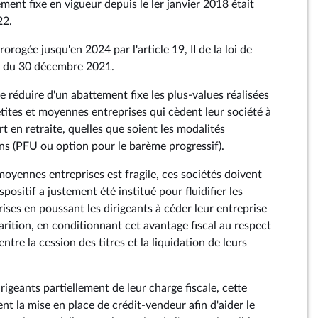
ement fixe en vigueur depuis le ler janvier 2018 était
22.
orogée jusqu'en 2024 par l'article 19, II de la loi de
0 du 30 décembre 2021.
 réduire d'un abattement fixe les plus-values réalisées
etites et moyennes entreprises qui cèdent leur société à
rt en retraite, quelles que soient les modalités
ins (PFU ou option pour le barème progressif).
 moyennes entreprises est fragile, ces sociétés doivent
positif a justement été institué pour fluidifier les
ises en poussant les dirigeants à céder leur entreprise
sparition, en conditionnant cet avantage fiscal au respect
ntre la cession des titres et la liquidation de leurs
irigeants partiellement de leur charge fiscale, cette
nt la mise en place de crédit-vendeur afin d'aider le