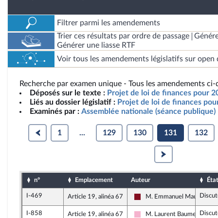
Filtrer parmi les amendements
Trier ces résultats par ordre de passage
Génére
Générer une liasse RTF
Voir tous les amendements législatifs sur open 
Recherche par examen unique - Tous les amendements ci-d
Déposés sur le texte :
Projet de loi de finances pour 2
Liés au dossier législatif :
Projet de loi de finances po
Examinés par :
Assemblée nationale (séance publique)
1
...
129
130
131
132
n°
Emplacement
Auteur
Éta
I-469
Discut
Article 19, alinéa 67
M. Emmanuel Maurel
Gauche Démocrate et Répub
I-858
Discut
Article 19, alinéa 67
M. Laurent Baumel
Socialistes et apparentés