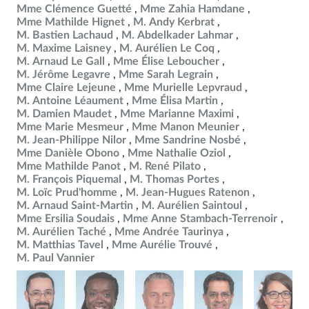
Mme Clémence Guetté
Mme Zahia Hamdane
Mme Mathilde Hignet
M. Andy Kerbrat
M. Bastien Lachaud
M. Abdelkader Lahmar
M. Maxime Laisney
M. Aurélien Le Coq
M. Arnaud Le Gall
Mme Élise Leboucher
M. Jérôme Legavre
Mme Sarah Legrain
Mme Claire Lejeune
Mme Murielle Lepvraud
M. Antoine Léaument
Mme Élisa Martin
M. Damien Maudet
Mme Marianne Maximi
Mme Marie Mesmeur
Mme Manon Meunier
M. Jean-Philippe Nilor
Mme Sandrine Nosbé
Mme Danièle Obono
Mme Nathalie Oziol
Mme Mathilde Panot
M. René Pilato
M. François Piquemal
M. Thomas Portes
M. Loïc Prud'homme
M. Jean-Hugues Ratenon
M. Arnaud Saint-Martin
M. Aurélien Saintoul
Mme Ersilia Soudais
Mme Anne Stambach-Terrenoir
M. Aurélien Taché
Mme Andrée Taurinya
M. Matthias Tavel
Mme Aurélie Trouvé
M. Paul Vannier