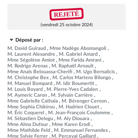
REJETÉ
(vendredi 25 octobre 2024)
Déposé par :
M. David Guiraud
Mme Nadège Abomangoli
M. Laurent Alexandre
M. Gabriel Amard
Mme Ségolène Amiot
Mme Farida Amrani
M. Rodrigo Arenas
M. Raphaël Arnault
Mme Anaïs Belouassa-Cherifi
M. Ugo Bernalicis
M. Christophe Bex
M. Carlos Martens Bilongo
M. Manuel Bompard
M. Idir Boumertit
M. Louis Boyard
M. Pierre-Yves Cadalen
M. Aymeric Caron
M. Sylvain Carrière
Mme Gabrielle Cathala
M. Bérenger Cernon
Mme Sophia Chikirou
M. Hadrien Clouet
M. Éric Coquerel
M. Jean-François Coulomme
M. Sébastien Delogu
M. Aly Diouara
Mme Alma Dufour
Mme Karen Erodi
Mme Mathilde Feld
M. Emmanuel Fernandes
Mme Sylvie Ferrer
M. Perceval Gaillard