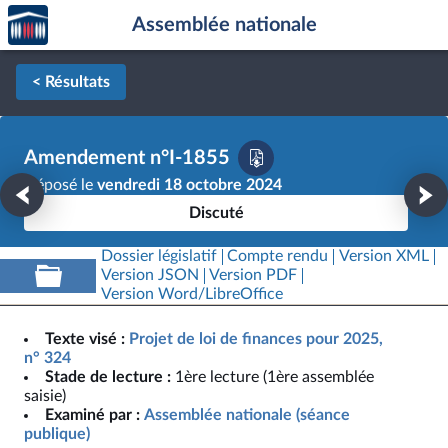
Accèder
Aller au contenu
Aller en bas de la page
Assemblée nationale
à la
page
d'accueil
< Résultats
Amendement n°I-1855
Déposé le
vendredi 18 octobre 2024
Discuté
Dossier législatif
Compte rendu
Version XML
Version JSON
Version PDF
Version Word/LibreOffice
Texte visé :
Projet de loi de finances pour 2025,
n° 324
Stade de lecture :
1ère lecture (1ère assemblée
saisie)
Examiné par :
Assemblée nationale (séance
publique)