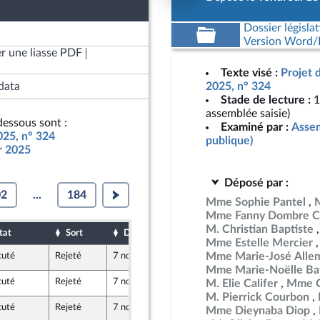
Dossier législat
Version Word/L
r une liasse PDF
Texte visé :
Projet 
data
2025, n° 324
Stade de lecture :
1
assemblée saisie)
essous sont :
Examiné par :
Assem
025, n° 324
publique)
ur 2025
Déposé par :
02
...
184
Mme Sophie Pantel
M
Mme Fanny Dombre C
M. Christian Baptiste
tat
Sort
Date d'examen
Date de dépôt
Mme Estelle Mercier
Mme Marie-José Alle
cuté
Rejeté
7 novembre 2024
19 octobre 2024
Mme Marie-Noëlle Bat
cuté
Rejeté
7 novembre 2024
18 octobre 2024
M. Elie Califer
Mme C
utre-mer et Territoires
M. Pierrick Courbon
cuté
Rejeté
7 novembre 2024
19 octobre 2024
Mme Dieynaba Diop
uveau Front Populaire