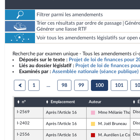
Filtrer parmi les amendements
Trier ces résultats par ordre de passage
Génére
Générer une liasse RTF
Voir tous les amendements législatifs sur open 
Recherche par examen unique - Tous les amendements ci-d
Déposés sur le texte :
Projet de loi de finances pour 2
Liés au dossier législatif :
Projet de loi de finances po
Examinés par :
Assemblée nationale (séance publique)
1
...
98
99
100
101
1
n°
Emplacement
Auteur
É
I-2569
Dis
Après l'Article 16
Mme Mélanie Thomin
Socialistes et apparentés
I-2402
Dis
Après l'Article 16
M. Joël Bruneau
Libertés, Indépendants, O
I-2556
Dis
Après l'Article 16
M. Aurélien Le Coq
La France insoumise - No