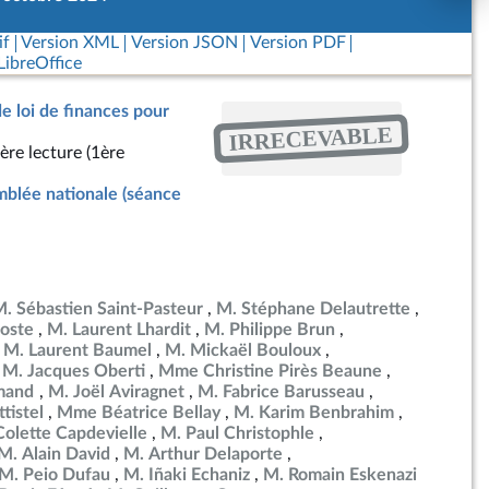
if
Version XML
Version JSON
Version PDF
ibreOffice
de loi de finances pour
IRRECEVABLE
ère lecture (1ère
blée nationale (séance
. Sébastien Saint-Pasteur
M. Stéphane Delautrette
oste
M. Laurent Lhardit
M. Philippe Brun
M. Laurent Baumel
M. Mickaël Bouloux
M. Jacques Oberti
Mme Christine Pirès Beaune
mand
M. Joël Aviragnet
M. Fabrice Barusseau
tistel
Mme Béatrice Bellay
M. Karim Benbrahim
olette Capdevielle
M. Paul Christophle
M. Alain David
M. Arthur Delaporte
M. Peio Dufau
M. Iñaki Echaniz
M. Romain Eskenazi