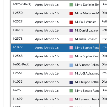
I-3252 (Rect)
Dis
Après l'Article 16
Mme Danielle Simonne
Écologiste et Social
I-2550
Dis
Après l'Article 16
Mme Marianne Maximi
La France insoumise - No
I-2529
Ret
Après l'Article 16
M. Paul Vannier
La France insoumise - No
I-3418
Ret
Après l'Article 16
M. Daniel Labaronne
Ensemble pour la Républ
I-2578
Irr
Après l'Article 16
M. Iñaki Echaniz
Socialistes et apparentés
I-1877
Irr
Après l'Article 16
Mme Sophie Pantel
Socialistes et apparentés
I-2568
Dis
Après l'Article 16
Mme Sophie Pantel
Socialistes et apparentés
I-601 (Rect)
Dis
Après l'Article 16
M. Vincent Rolland
Droite Républicaine
I-2561
Irr
Après l'Article 16
M. Joël Aviragnet
Socialistes et apparentés
I-1033
Dis
Après l'Article 16
M. Philippe Lottiaux
Rassemblement National
I-626
Dis
Après l'Article 16
Mme Sandra Regol
Écologiste et Social
I-1699
Dis
Après l'Article 16
M. Laurent Lhardit
Socialistes et apparentés