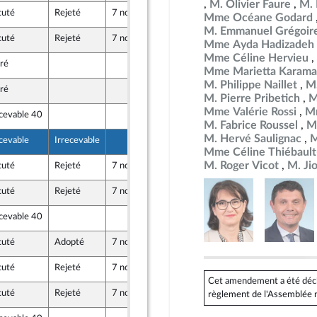
M. Olivier Faure
M. 
cuté
Rejeté
7 novembre 2024
19 octobre 2024
t
Mme Océane Godard
M. Emmanuel Grégoir
cuté
Rejeté
7 novembre 2024
19 octobre 2024
Mme Ayda Hadizadeh
uveau Front Populaire
Mme Céline Hervieu
iré
18 octobre 2024
Mme Marietta Karama
uveau Front Populaire
M. Philippe Naillet
M
iré
19 octobre 2024
ique
M. Pierre Pribetich
M
Mme Valérie Rossi
Mm
ecevable 40
19 octobre 2024
M. Fabrice Roussel
M
M. Hervé Saulignac
M
ecevable
Irrecevable
18 octobre 2024
Mme Céline Thiébault
M. Roger Vicot
M. Ji
cuté
Rejeté
7 novembre 2024
19 octobre 2024
cuté
Rejeté
7 novembre 2024
16 octobre 2024
ecevable 40
19 octobre 2024
cuté
Adopté
7 novembre 2024
17 octobre 2024
cuté
Rejeté
7 novembre 2024
16 octobre 2024
Cet amendement a été déclar
cuté
Rejeté
7 novembre 2024
18 octobre 2024
règlement de l'Assemblée n