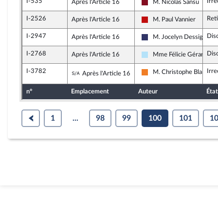
I-535
Irr
Après l'Article 16
M. Nicolas Sansu
Gauche Démocrate et Rép
I-2526
Ret
Après l'Article 16
M. Paul Vannier
La France insoumise - No
I-2947
Dis
Après l'Article 16
M. Jocelyn Dessigny
Rassemblement National
I-2768
Dis
Après l'Article 16
Mme Félicie Gérard
Horizons & Indépendants
I-3782
Irr
Sous-amendement de l'amendement n
M. Christophe Blanchet
Après l'Article 16
Les Démocrates
n°
Emplacement
Auteur
État
1
...
98
99
100
101
1